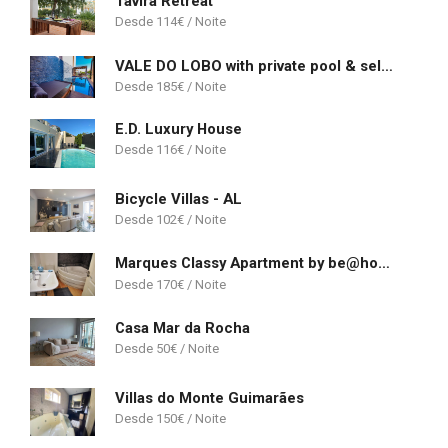
Tavira Retreat
114
€
VALE DO LOBO with private pool & self check-in!
185
€
E.D. Luxury House
116
€
Bicycle Villas - AL
102
€
Marques Classy Apartment by be@home
170
€
Casa Mar da Rocha
50
€
Villas do Monte Guimarães
150
€