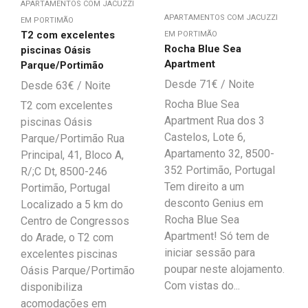
APARTAMENTOS COM JACUZZI
APARTAMENTOS COM JACUZZI
EM PORTIMÃO
T2 com excelentes
EM PORTIMÃO
Rocha Blue Sea
piscinas Oásis
Apartment
Parque/Portimão
71
€
63
€
Rocha Blue Sea
T2 com excelentes
Apartment Rua dos 3
piscinas Oásis
Castelos, Lote 6,
Parque/Portimão Rua
Apartamento 32, 8500-
Principal, 41, Bloco A,
352 Portimão, Portugal
R/;C Dt, 8500-246
Tem direito a um
Portimão, Portugal
desconto Genius em
Localizado a 5 km do
Rocha Blue Sea
Centro de Congressos
Apartment! Só tem de
do Arade, o T2 com
iniciar sessão para
excelentes piscinas
poupar neste alojamento.
Oásis Parque/Portimão
Com vistas do...
disponibiliza
acomodações em