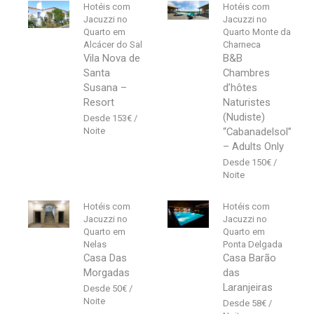
Hotéis com
Hotéis com
Jacuzzi no
Jacuzzi no
Quarto em
Quarto Monte da
Alcácer do Sal
Charneca
Vila Nova de
B&B
Santa
Chambres
Susana –
d’hôtes
Resort
Naturistes
(Nudiste)
153
€
“Cabanadelsol”
– Adults Only
150
€
Hotéis com
Hotéis com
Jacuzzi no
Jacuzzi no
Quarto em
Quarto em
Nelas
Ponta Delgada
Casa Das
Casa Barão
Morgadas
das
Laranjeiras
50
€
58
€