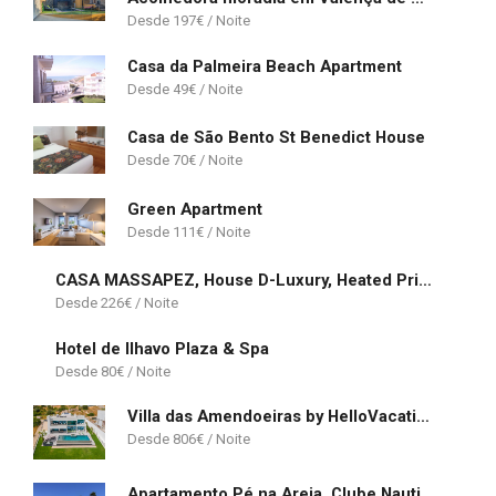
197
€
Casa da Palmeira Beach Apartment
49
€
Casa de São Bento St Benedict House
70
€
Green Apartment
111
€
CASA MASSAPEZ, House D-Luxury, Heated Private Pool
226
€
Hotel de Ilhavo Plaza & Spa
80
€
Villa das Amendoeiras by HelloVacations
806
€
Apartamento Pé na Areia, Clube Nautilus, Porches