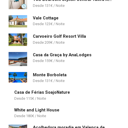
131
€
Vale Cottage
123
€
Carvoeiro Golf Resort Villa
209
€
Casa da Graça by AnaLodges
159
€
Monte Borboleta
131
€
Casa de Férias SoajoNature
115
€
White and Light House
180
€
Acolhedora moradia em Valença de Miño