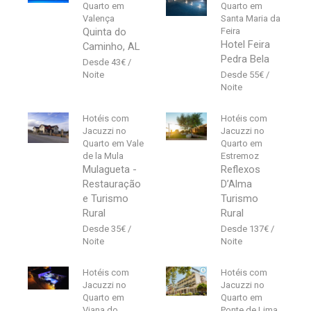
Quarto em
Quarto em
Valença
Santa Maria da
Quinta do
Feira
Hotel Feira
Caminho, AL
Pedra Bela
43
€
55
€
Hotéis com
Hotéis com
Jacuzzi no
Jacuzzi no
Quarto em Vale
Quarto em
de la Mula
Estremoz
Mulagueta -
Reflexos
Restauração
D’Alma
e Turismo
Turismo
Rural
Rural
35
€
137
€
Hotéis com
Hotéis com
Jacuzzi no
Jacuzzi no
Quarto em
Quarto em
Viana do
Ponte de Lima