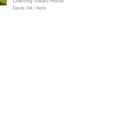
Charming Orada’s House
74
€