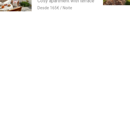
Cosy apartment with terrace
165
€