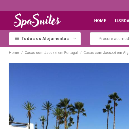
Descubra os melhores alojamentos com jacuzzi
HOME
LISBO
Todos os Alojamentos
Home
Casas com Jacuzzi em Portugal
Casas com Jacuzzi em Alg
/
/