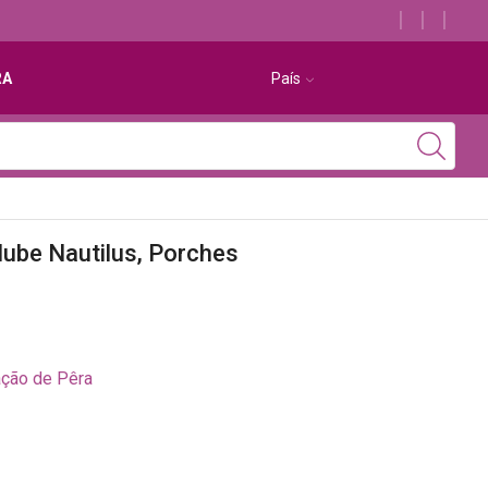
Descubra os melhores alojamentos com jacuzzi
RA
País
lube Nautilus, Porches
ção de Pêra