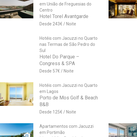
em União de Freguesias do
Centro
Hotel Torel Avantgarde
243
€
Hotéis com Jacuzzi no Quarto
nas Termas de São Pedro do
Sul
Hotel Do Parque –
Congress & SPA
57
€
Hotéis com Jacuzzi no Quarto
em Lagos
Porto de Mos Golf & Beach
B&B
125
€
Apartamentos com Jacuzzi
em Portimão