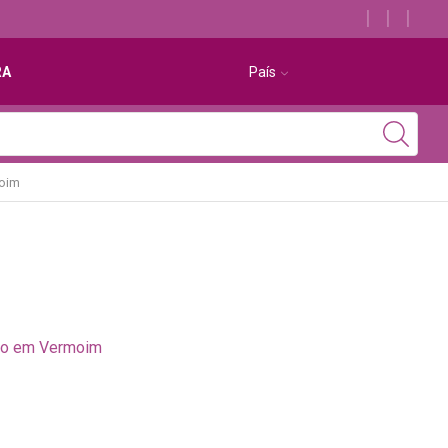
Descubra os melhores alojamentos com jacuzzi
RA
País
moim
rto em Vermoim