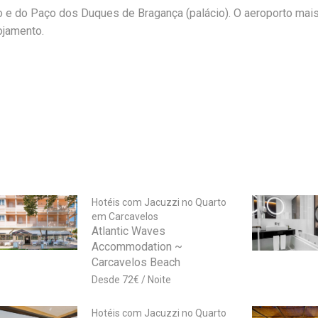
o e do Paço dos Duques de Bragança (palácio). O aeroporto mai
ojamento.
Hotéis com Jacuzzi no Quarto
em Carcavelos
Atlantic Waves
Accommodation ~
Carcavelos Beach
72
€
Hotéis com Jacuzzi no Quarto