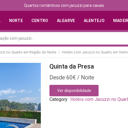
Quartos românticos com jacuzzi para casais
A
NORTE
CENTRO
ALGARVE
ALENTEJO
MADEI
zzi no Quarto em Região do Norte
Hotéis com Jacuzzi no Quarto em Ver
/
Quinta da Presa
60
€
Ver disponibilidade
Category:
Hotéis com Jacuzzi no Qua