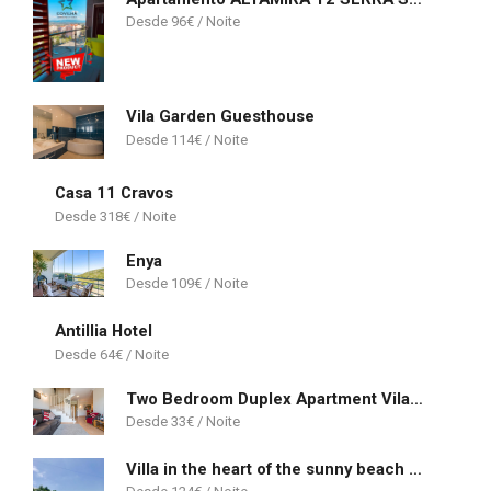
96
€
Vila Garden Guesthouse
114
€
Casa 11 Cravos
318
€
Enya
109
€
Antillia Hotel
64
€
Two Bedroom Duplex Apartment Vilamoura
33
€
Villa in the heart of the sunny beach of Albufeira