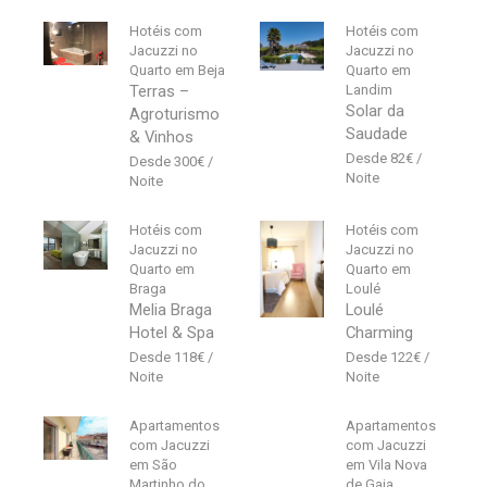
Hotéis com
Hotéis com
Jacuzzi no
Jacuzzi no
Quarto em Beja
Quarto em
Terras –
Landim
Solar da
Agroturismo
Saudade
& Vinhos
82
€
300
€
Hotéis com
Hotéis com
Jacuzzi no
Jacuzzi no
Quarto em
Quarto em
Braga
Loulé
Melia Braga
Loulé
Hotel & Spa
Charming
118
€
122
€
Apartamentos
Apartamentos
com Jacuzzi
com Jacuzzi
em São
em Vila Nova
Martinho do
de Gaia