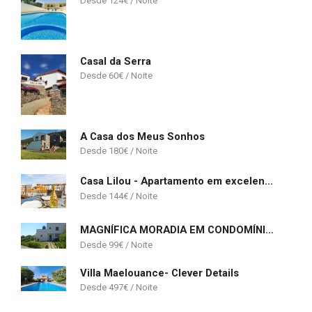
124
€
Casal da Serra
60
€
A Casa dos Meus Sonhos
180
€
Casa Lilou - Apartamento em excelente condomínio com piscina e ginásio
144
€
MAGNÍFICA MORADIA EM CONDOMÍNIO FECHADO
99
€
Villa Maelouance- Clever Details
497
€