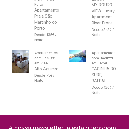
Porto
MY DOURO
Apartamento
VIEW Luxury
Praia São
Apartment
Martinho do
River Front
Porto
242
€
135
€
Apartamentos
Apartamentos
com Jacuzzi
com Jacuzzi
em Viseu
em Ferrel
Alto Aguieira
CASINHA DO
SURF,
75
€
BALEAL
120
€
A nossa newsletter já está operacional,