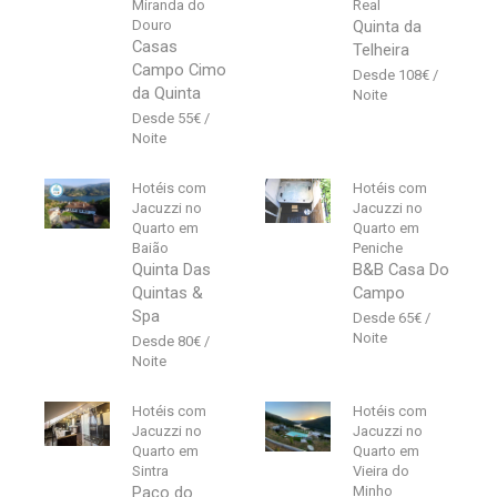
Miranda do
Real
Douro
Quinta da
Casas
Telheira
Campo Cimo
108
€
da Quinta
55
€
Hotéis com
Hotéis com
Jacuzzi no
Jacuzzi no
Quarto em
Quarto em
Baião
Peniche
Quinta Das
B&B Casa Do
Quintas &
Campo
Spa
65
€
80
€
Hotéis com
Hotéis com
Jacuzzi no
Jacuzzi no
Quarto em
Quarto em
Sintra
Vieira do
Paço do
Minho