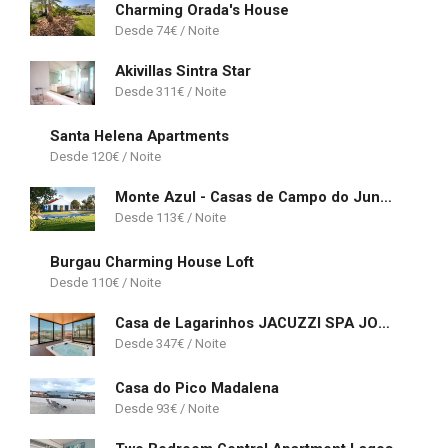
Charming Orada's House
74
€
Akivillas Sintra Star
311
€
Santa Helena Apartments
120
€
Monte Azul - Casas de Campo do Junqueirinho
113
€
Burgau Charming House Loft
110
€
Casa de Lagarinhos JACUZZI SPA JOGOS GYM - SERRA DA ESTRELA - SEIA - GOUVEIA
347
€
Casa do Pico Madalena
93
€