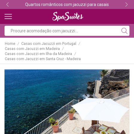
Quartos românticos com jacuzzi para casais
Home
Casas com Jacuzzi em Portugal
/
/
Casas com Jacuzzi em Madeira
/
Casas com Jacuzzi em Ilha da Madeira
/
Casas com Jacuzzi em Santa Cruz - Madeira