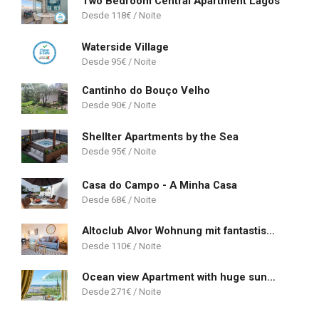
Two Bedroom Central Apartment Lagos
118
€
Waterside Village
95
€
Cantinho do Bouço Velho
90
€
Shellter Apartments by the Sea
95
€
Casa do Campo - A Minha Casa
68
€
Altoclub Alvor Wohnung mit fantastischem Ausblick
110
€
Ocean view Apartment with huge sunny Terrace, 2 Swimming pools & Tennis court
271
€