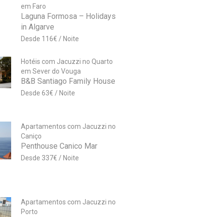
em Faro
Laguna Formosa – Holidays
in Algarve
116
€
Hotéis com Jacuzzi no Quarto
em Sever do Vouga
B&B Santiago Family House
63
€
Apartamentos com Jacuzzi no
Caniço
Penthouse Canico Mar
337
€
Apartamentos com Jacuzzi no
Porto