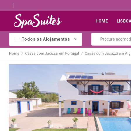
Descubra os melhores alojamentos com jacuzzi
HOME
LISBO
Todos os Alojamentos
Home
Casas com Jacuzzi em Portugal
Casas com Jacuzzi em Alg
/
/