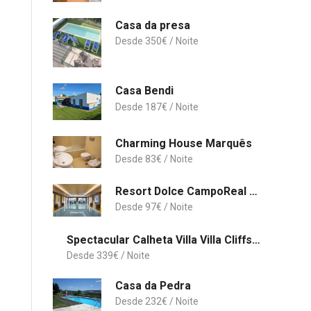
Casa da presa
350
€
Casa Bendi
187
€
Charming House Marquês
83
€
Resort Dolce CampoReal Lisboa
97
€
Spectacular Calheta Villa Villa Cliffscape 3 Bedrooms Panoramic Sea Views Well-Furnished In
339
€
Casa da Pedra
232
€