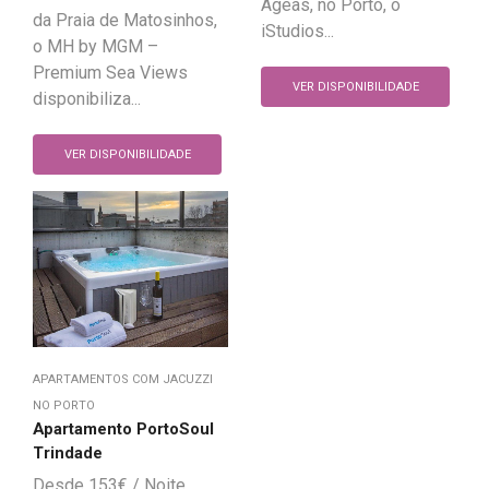
Ageas, no Porto, o
da Praia de Matosinhos,
iStudios...
o MH by MGM –
Premium Sea Views
VER DISPONIBILIDADE
disponibiliza...
VER DISPONIBILIDADE
APARTAMENTOS COM JACUZZI
NO PORTO
Apartamento PortoSoul
Trindade
153
€