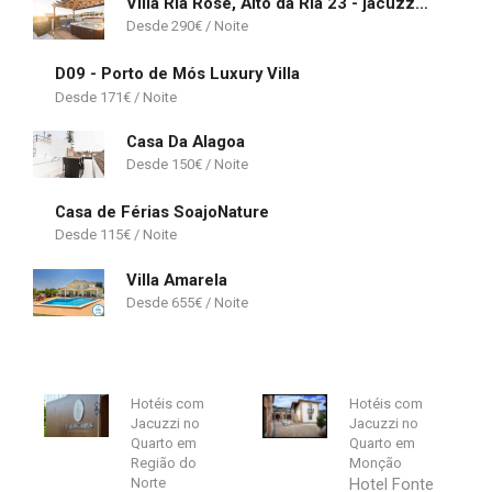
Villa Ria Rose, Alto da Ria 23 - jacuzzi and beach
290
€
D09 - Porto de Mós Luxury Villa
171
€
Casa Da Alagoa
150
€
Casa de Férias SoajoNature
115
€
Villa Amarela
655
€
Hotéis com
Hotéis com
Jacuzzi no
Jacuzzi no
Quarto em
Quarto em
Região do
Monção
Norte
Hotel Fonte