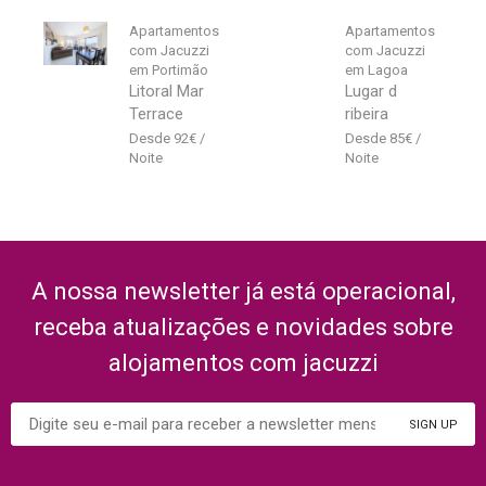
Apartamentos
Apartamentos
com Jacuzzi
com Jacuzzi
em Portimão
em Lagoa
Litoral Mar
Lugar d
Terrace
ribeira
92
€
85
€
A nossa newsletter já está operacional,
receba atualizações e novidades sobre
alojamentos com jacuzzi