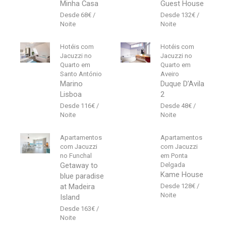
Minha Casa
Guest House
68
€
132
€
Hotéis com
Hotéis com
Jacuzzi no
Jacuzzi no
Quarto em
Quarto em
Santo António
Aveiro
Marino
Duque D’Avila
Lisboa
2
116
€
48
€
Apartamentos
Apartamentos
com Jacuzzi
com Jacuzzi
no Funchal
em Ponta
Getaway to
Delgada
Kame House
blue paradise
at Madeira
128
€
Island
163
€