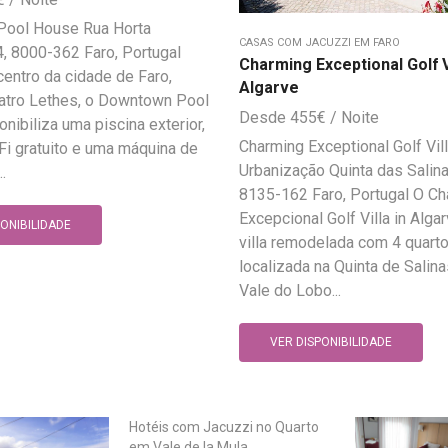
ool House Rua Horta
CASAS COM JACUZZI EM FARO
, 8000-362 Faro, Portugal
Charming Exceptional Golf Vi
centro da cidade de Faro,
Algarve
eatro Lethes, o Downtown Pool
455
€
nibiliza uma piscina exterior,
Charming Exceptional Golf Vill
i gratuito e uma máquina de
Urbanização Quinta das Salina
..
8135-162 Faro, Portugal O C
Excepcional Golf Villa in Alga
PONIBILIDADE
villa remodelada com 4 quart
localizada na Quinta de Salina
Vale do Lobo...
VER DISPONIBILIDADE
Hotéis com Jacuzzi no Quarto
em Vale de la Mula