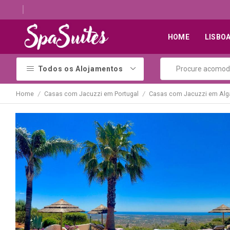
Descubra os melhores alojamentos com jacuzzi
HOME
LISBO
Todos os Alojamentos
Home
Casas com Jacuzzi em Portugal
Casas com Jacuzzi em Alg
/
/