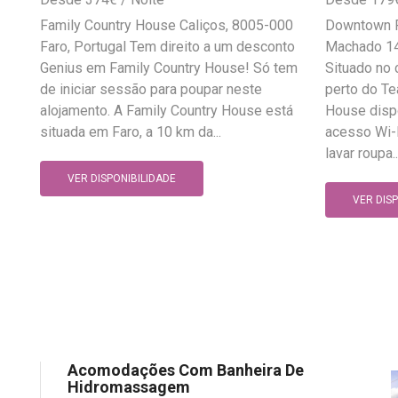
Family Country House Caliços, 8005-000
Downtown P
Faro, Portugal Tem direito a um desconto
Machado 14
Genius em Family Country House! Só tem
Situado no 
de iniciar sessão para poupar neste
perto do T
alojamento. A Family Country House está
House dispo
situada em Faro, a 10 km da...
acesso Wi-F
lavar roupa..
VER DISPONIBILIDADE
VER DIS
Acomodações Com Banheira De
Hidromassagem