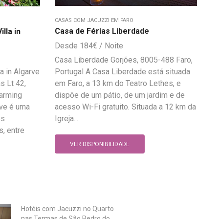
CASAS COM JACUZZI EM FARO
Casa de Férias Liberdade
lla in
184
€
Casa Liberdade Gorjões, 8005-488 Faro,
a in Algarve
Portugal A Casa Liberdade está situada
s Lt 42,
em Faro, a 13 km do Teatro Lethes, e
harming
dispõe de um pátio, de um jardim e de
rve é uma
acesso Wi-Fi gratuito. Situada a 12 km da
os
Igreja...
s, entre
VER DISPONIBILIDADE
Hotéis com Jacuzzi no Quarto
nas Termas de São Pedro do