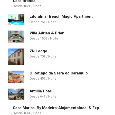
Casa Branca
182
€
Litoralmar Beach Magic Apartment
76
€
Villa Adrian & Brian
150
€
ZN Lodge
70
€
O Refúgio da Serra do Caramulo
45
€
Antillia Hotel
64
€
Casa Marisa, By Madeira-Alojamentolocal & Exp.
166
€