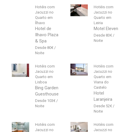
Hotéis com
Hotéis com
Jacuzzi no
Jacuzzi no
Quarto em
Quarto em
Ílhavo
Leiria
Hotel de
Motel Eleven
Ilhavo Plaza
83
€
& Spa
80
€
Hotéis com
Hotéis com
Jacuzzi no
Jacuzzi no
Quarto em
Quarto em
Lisboa
Viana do
Bing Garden
Castelo
Hotel
Guesthouse
Laranjeira
103
€
52
€
Hotéis com
Hotéis com
Jacuzzi no
Jacuzzi no