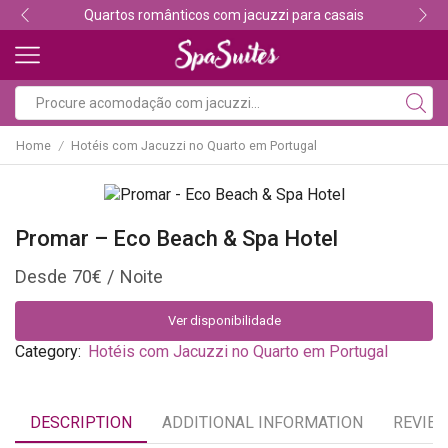
 casais
Descubra os melhores alojamentos com ja
Home
Hotéis com Jacuzzi no Quarto em Portugal
/
Promar – Eco Beach & Spa Hotel
70
€
Ver disponibilidade
Category:
Hotéis com Jacuzzi no Quarto em Portugal
DESCRIPTION
ADDITIONAL INFORMATION
REVIEW