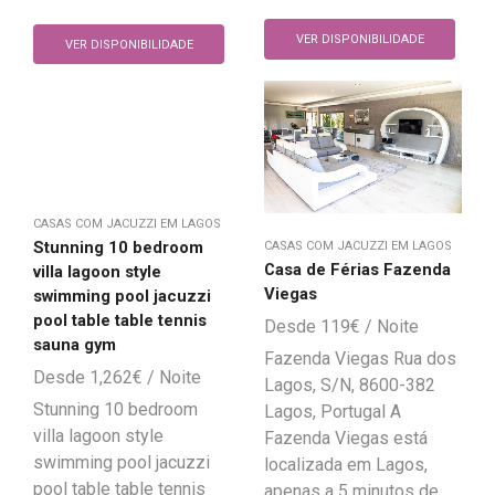
VER DISPONIBILIDADE
VER DISPONIBILIDADE
CASAS COM JACUZZI EM LAGOS
Stunning 10 bedroom
CASAS COM JACUZZI EM LAGOS
Casa de Férias Fazenda
villa lagoon style
Viegas
swimming pool jacuzzi
pool table table tennis
119
€
sauna gym
Fazenda Viegas Rua dos
1,262
€
Lagos, S/N, 8600-382
Stunning 10 bedroom
Lagos, Portugal A
villa lagoon style
Fazenda Viegas está
swimming pool jacuzzi
localizada em Lagos,
pool table table tennis
apenas a 5 minutos de