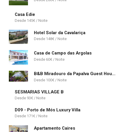
Casa Edie
145
€
Hotel Solar da Cavalariça
148
€
Casa de Campo das Argolas
60
€
B&B Miradouro da Papalva Guest House - Pico - Azores
100
€
SESMARIAS VILLAGE B
93
€
D09 - Porto de Mós Luxury Villa
171
€
Apartamento Caires