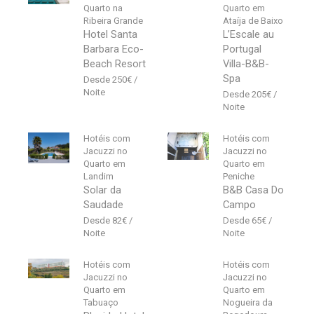
Quarto na
Quarto em
Ribeira Grande
Ataíja de Baixo
Hotel Santa
L’Escale au
Barbara Eco-
Portugal
Beach Resort
Villa-B&B-
Spa
250
€
205
€
Hotéis com
Hotéis com
Jacuzzi no
Jacuzzi no
Quarto em
Quarto em
Landim
Peniche
Solar da
B&B Casa Do
Saudade
Campo
82
€
65
€
Hotéis com
Hotéis com
Jacuzzi no
Jacuzzi no
Quarto em
Quarto em
Tabuaço
Nogueira da