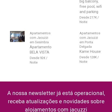
big balcony,
free pool, wifi
and parking
217
€
Apartamentos
Apartamentos
com Jacuzzi
com Jacuzzi
em Sesimbra
em Ponta
Apartamento
Delgada
Kame House
BELA VISTA
128
€
92
€
A nossa newsletter já está operacional,
receba atualizações e novidades sobre
alojamentos com jacuzzi