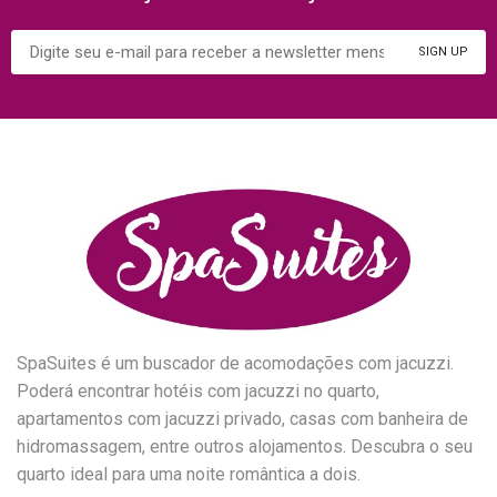
SpaSuites é um buscador de acomodações com jacuzzi.
Poderá encontrar hotéis com jacuzzi no quarto,
apartamentos com jacuzzi privado, casas com banheira de
hidromassagem, entre outros alojamentos. Descubra o seu
quarto ideal para uma noite romântica a dois.