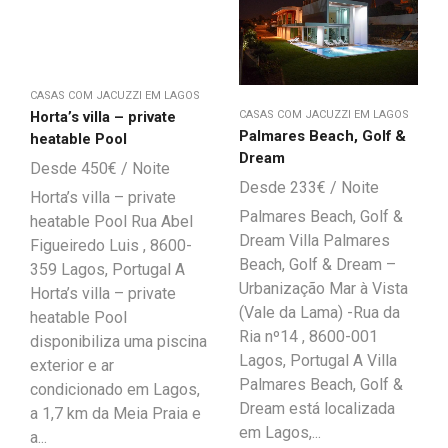
CASAS COM JACUZZI EM LAGOS
Horta’s villa – private
CASAS COM JACUZZI EM LAGOS
Palmares Beach, Golf &
heatable Pool
Dream
450
€
233
€
Horta’s villa – private
Palmares Beach, Golf &
heatable Pool Rua Abel
Dream Villa Palmares
Figueiredo Luis , 8600-
Beach, Golf & Dream –
359 Lagos, Portugal A
Urbanização Mar à Vista
Horta’s villa – private
(Vale da Lama) -Rua da
heatable Pool
Ria nº14 , 8600-001
disponibiliza uma piscina
Lagos, Portugal A Villa
exterior e ar
Palmares Beach, Golf &
condicionado em Lagos,
Dream está localizada
a 1,7 km da Meia Praia e
em Lagos,...
a...