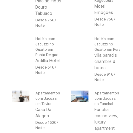
Placido Hotel
Regedoura
Motel
Douro –
Emoções
Tabuaco
76
€
75
€
Hotéis com
Hotéis com
Jacuzzi no
Jacuzzi no
Quarto em
Quarto em Pêra
Ponta Delgada
villa paradis
Antillia Hotel
chambre d
64
€
hotes
91
€
Apartamentos
Apartamentos
com Jacuzzi
com Jacuzzi
em Tavira
no Funchal
Casa Da
Funchal
Alagoa
casino view,
luxury
150
€
apartment,