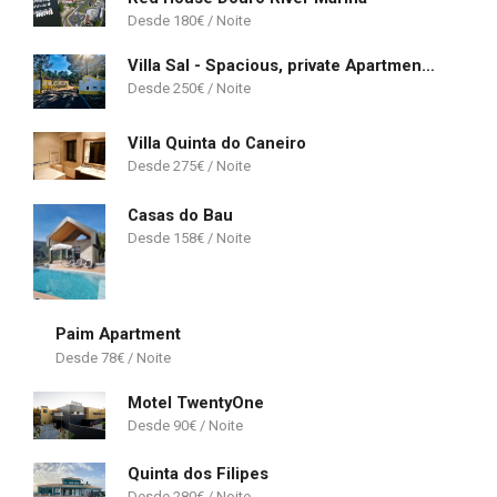
180
€
Villa Sal - Spacious, private Apartment in a Villa with pool
250
€
Villa Quinta do Caneiro
275
€
Casas do Bau
158
€
Paim Apartment
78
€
Motel TwentyOne
90
€
Quinta dos Filipes
280
€