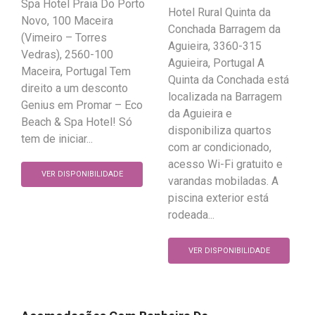
Spa Hotel Praia Do Porto
Hotel Rural Quinta da
Novo, 100 Maceira
Conchada Barragem da
(Vimeiro – Torres
Aguieira, 3360-315
Vedras), 2560-100
Aguieira, Portugal A
Maceira, Portugal Tem
Quinta da Conchada está
direito a um desconto
localizada na Barragem
Genius em Promar – Eco
da Aguieira e
Beach & Spa Hotel! Só
disponibiliza quartos
tem de iniciar...
com ar condicionado,
acesso Wi-Fi gratuito e
VER DISPONIBILIDADE
varandas mobiladas. A
piscina exterior está
rodeada...
VER DISPONIBILIDADE