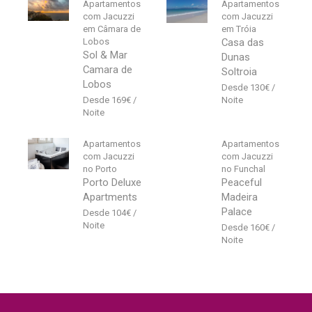
Apartamentos
Apartamentos
com Jacuzzi
com Jacuzzi
em Câmara de
em Tróia
Lobos
Casa das
Sol & Mar
Dunas
Camara de
Soltroia
Lobos
130
€
169
€
Apartamentos
Apartamentos
com Jacuzzi
com Jacuzzi
no Porto
no Funchal
Porto Deluxe
Peaceful
Apartments
Madeira
Palace
104
€
160
€