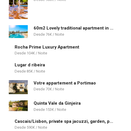
60m2 Lovely traditional apartment in Clube Albufeira
76
€
Rocha Prime Luxury Apartment
104
€
Lugar d ribeira
85
€
Votre appartement a Portimao
70
€
Quinta Vale da Ginjeira
153
€
Cascais/Lisbon, private spa jacuzzi, garden, pool & barbecue beach House
590
€