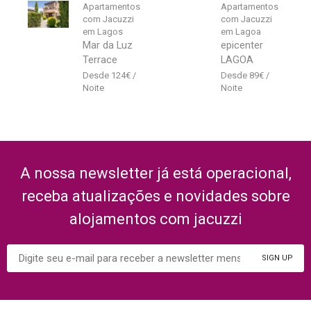
Apartamentos
Apartamentos
com Jacuzzi
com Jacuzzi
em Lagos
em Lagoa
Mar da Luz
epicenter
Terrace
LAGOA
124
€
89
€
A nossa newsletter já está operacional,
receba atualizações e novidades sobre
alojamentos com jacuzzi