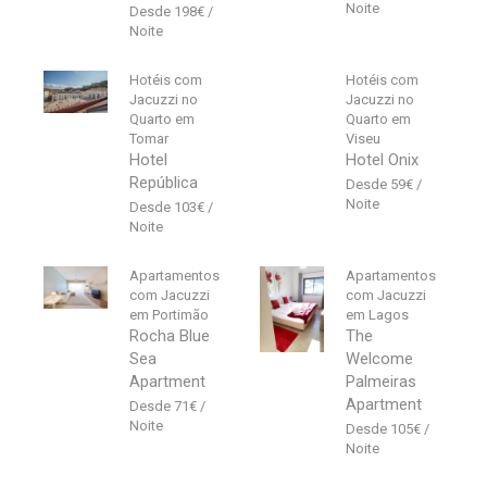
198
€
Hotéis com
Hotéis com
Jacuzzi no
Jacuzzi no
Quarto em
Quarto em
Tomar
Viseu
Hotel
Hotel Onix
República
59
€
103
€
Apartamentos
Apartamentos
com Jacuzzi
com Jacuzzi
em Portimão
em Lagos
Rocha Blue
The
Sea
Welcome
Apartment
Palmeiras
Apartment
71
€
105
€