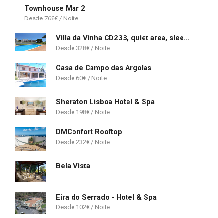
Townhouse Mar 2
768
€
Villa da Vinha CD233, quiet area, sleeps 10 - Clever Details
328
€
Casa de Campo das Argolas
60
€
Sheraton Lisboa Hotel & Spa
198
€
DMConfort Rooftop
232
€
Bela Vista
Eira do Serrado - Hotel & Spa
102
€