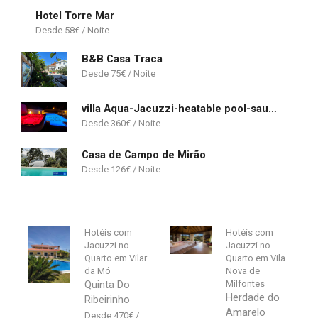
Hotel Torre Mar
58
€
B&B Casa Traca
75
€
villa Aqua-Jacuzzi-heatable pool-sauna-gym-snooker
360
€
Casa de Campo de Mirão
126
€
Hotéis com
Hotéis com
Jacuzzi no
Jacuzzi no
Quarto em Vilar
Quarto em Vila
da Mó
Nova de
Quinta Do
Milfontes
Herdade do
Ribeirinho
Amarelo
470
€