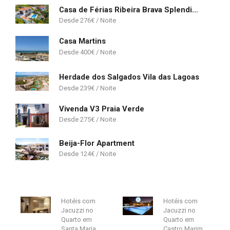
Casa de Férias Ribeira Brava Splendid Home
276
€
Casa Martins
400
€
Herdade dos Salgados Vila das Lagoas
239
€
Vivenda V3 Praia Verde
275
€
Beija-Flor Apartment
124
€
Hotéis com
Hotéis com
Jacuzzi no
Jacuzzi no
Quarto em
Quarto em
Santa Maria
Castro Marim