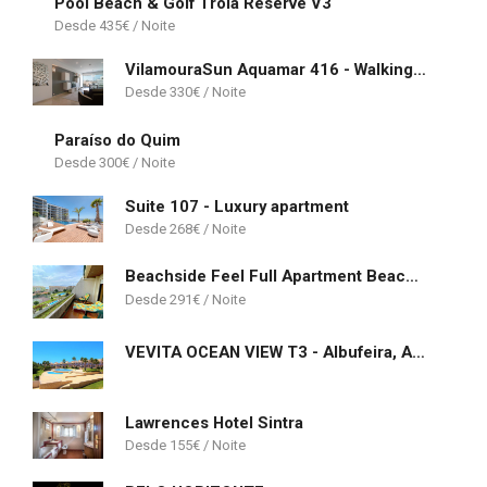
Pool Beach & Golf Troia Reserve V3
435
€
VilamouraSun Aquamar 416 - Walking Distance to Marina
330
€
Paraíso do Quim
300
€
Suite 107 - Luxury apartment
268
€
Beachside Feel Full Apartment Beach & Casino
291
€
VEVITA OCEAN VIEW T3 - Albufeira, Algarve
Lawrences Hotel Sintra
155
€