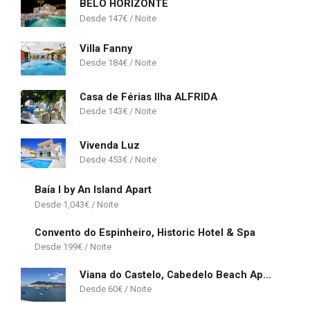
BELO HORIZONTE
147
€
Villa Fanny
184
€
Casa de Férias Ilha ALFRIDA
143
€
Vivenda Luz
453
€
Baía I by An Island Apart
1,043
€
Convento do Espinheiro, Historic Hotel & Spa
199
€
Viana do Castelo, Cabedelo Beach Apartment
60
€