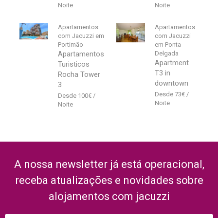
Apartamentos
Apartamentos
com Jacuzzi em
com Jacuzzi
Portimão
em Ponta
Apartamentos
Delgada
Apartment
Turisticos
T3 in
Rocha Tower
downtown
3
73
€
100
€
A nossa newsletter já está operacional,
receba atualizações e novidades sobre
alojamentos com jacuzzi