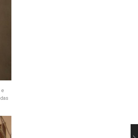
 e
ndas