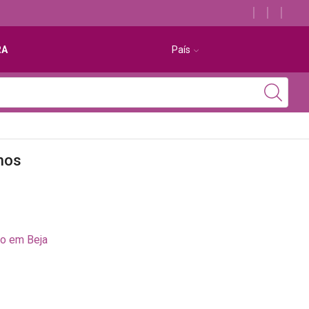
RA
País
hos
to em Beja