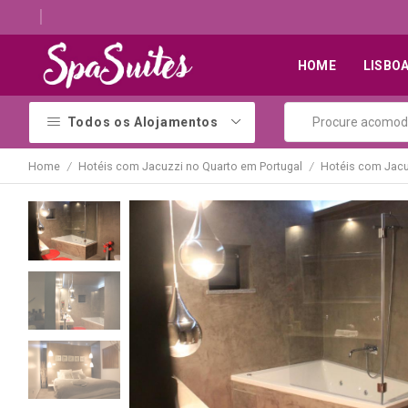
Quartos românticos com jacuzzi para casais
HOME
LISBO
Todos os Alojamentos
Home
Hotéis com Jacuzzi no Quarto em Portugal
Hotéis com Jacu
/
/