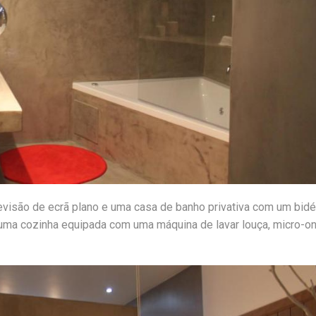
evisão de ecrã plano e uma casa de banho privativa com um bidé
ma cozinha equipada com uma máquina de lavar louça, micro-o