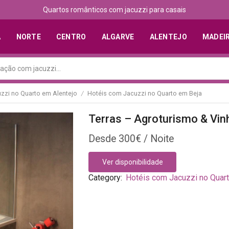
Descubra os melhores alojamentos com jacuzzi
A
NORTE
CENTRO
ALGARVE
ALENTEJO
MADEI
zzi no Quarto em Alentejo
Hotéis com Jacuzzi no Quarto em Beja
/
Terras – Agroturismo & Vin
300
€
Ver disponibilidade
Category:
Hotéis com Jacuzzi no Quar