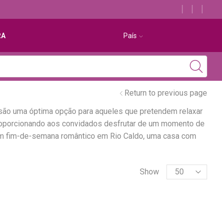
Descubra os melhores alojamentos com jacuzzi
RA
País
Return to previous page
 são uma óptima opção para aqueles que pretendem relaxar
proporcionando aos convidados desfrutar de um momento de
 um fim-de-semana romântico em Rio Caldo, uma casa com
Show