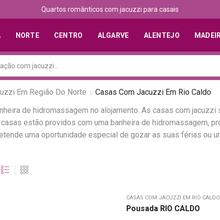
Quartos românticos com jacuzzi para casais
A
NORTE
CENTRO
ALGARVE
ALENTEJO
MADEI
uzzi Em Região Do Norte
Casas Com Jacuzzi Em Rio Caldo
anheira de hidromassagem no alojamento. As casas com jacuzzi
tas casas estão providos com uma banheira de hidromassagem, 
pretende uma oportunidade especial de gozar as suas férias ou
CASAS COM JACUZZI EM RIO CALDO
Pousada RIO CALDO