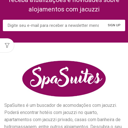
alojamentos com jacuzzi
SpaSuites é um buscador de acomodações com jacuzzi.
Poderá encontrar hotéis com jacuzzi no quarto,
apartamentos com jacuzzi privado, casas com banheira de
hidromassagem, entre outros alojamentos. Descubra o seu