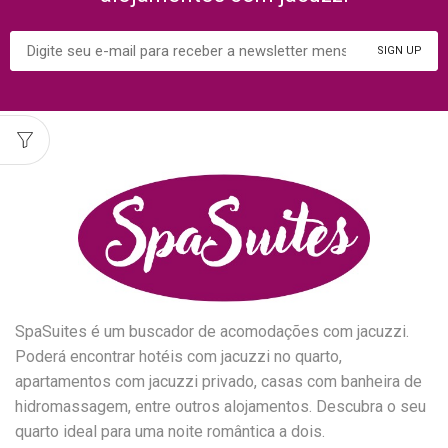
SpaSuites é um buscador de acomodações com jacuzzi.
Poderá encontrar hotéis com jacuzzi no quarto,
apartamentos com jacuzzi privado, casas com banheira de
hidromassagem, entre outros alojamentos. Descubra o seu
quarto ideal para uma noite romântica a dois.