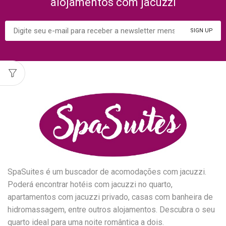
alojamentos com jacuzzi
SpaSuites é um buscador de acomodações com jacuzzi.
Poderá encontrar hotéis com jacuzzi no quarto,
apartamentos com jacuzzi privado, casas com banheira de
hidromassagem, entre outros alojamentos. Descubra o seu
quarto ideal para uma noite romântica a dois.