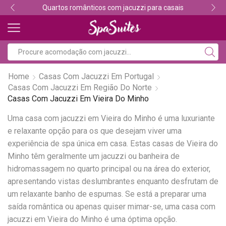
Quartos românticos com jacuzzi para casais
Home
Casas Com Jacuzzi Em Portugal
Casas Com Jacuzzi Em Região Do Norte
Casas Com Jacuzzi Em Vieira Do Minho
Uma casa com jacuzzi em Vieira do Minho é uma luxuriante
e relaxante opção para os que desejam viver uma
experiência de spa única em casa. Estas casas de Vieira do
Minho têm geralmente um jacuzzi ou banheira de
hidromassagem no quarto principal ou na área do exterior,
apresentando vistas deslumbrantes enquanto desfrutam de
um relaxante banho de espumas. Se está a preparar uma
saída romântica ou apenas quiser mimar-se, uma casa com
jacuzzi em Vieira do Minho é uma óptima opção.