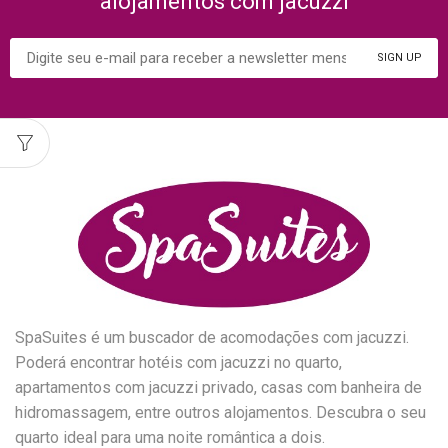
alojamentos com jacuzzi
SpaSuites é um buscador de acomodações com jacuzzi.
Poderá encontrar hotéis com jacuzzi no quarto,
apartamentos com jacuzzi privado, casas com banheira de
hidromassagem, entre outros alojamentos. Descubra o seu
quarto ideal para uma noite romântica a dois.