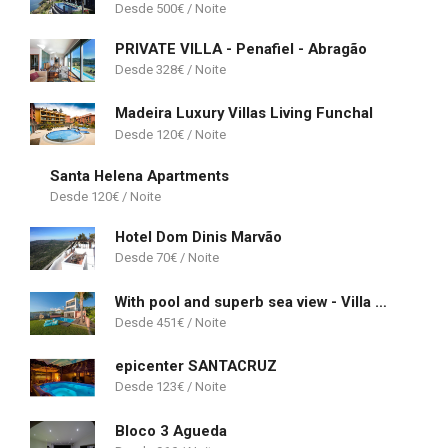
500
€
PRIVATE VILLA - Penafiel - Abragão
328
€
Madeira Luxury Villas Living Funchal
120
€
Santa Helena Apartments
120
€
Hotel Dom Dinis Marvão
70
€
With pool and superb sea view - Villa Candelária
451
€
epicenter SANTACRUZ
123
€
Bloco 3 Agueda