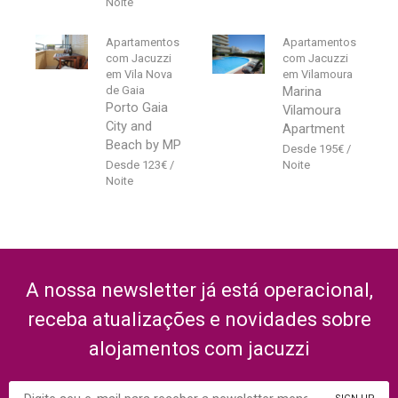
Apartamentos
Apartamentos
com Jacuzzi
com Jacuzzi
em Vila Nova
em Vilamoura
de Gaia
Marina
Porto Gaia
Vilamoura
City and
Apartment
Beach by MP
195
€
123
€
A nossa newsletter já está operacional,
receba atualizações e novidades sobre
alojamentos com jacuzzi