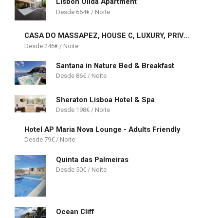
Lisbon Olida Apartment
664
€
CASA DO MASSAPEZ, HOUSE C, LUXURY, PRIVATE POOL
246
€
Santana in Nature Bed & Breakfast
86
€
Sheraton Lisboa Hotel & Spa
198
€
Hotel AP Maria Nova Lounge - Adults Friendly
79
€
Quinta das Palmeiras
50
€
Ocean Cliff