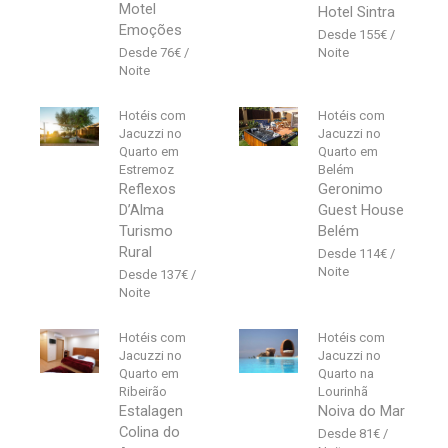
Motel
Hotel Sintra
Emoções
155
€
76
€
Hotéis com
Hotéis com
Jacuzzi no
Jacuzzi no
Quarto em
Quarto em
Estremoz
Belém
Reflexos
Geronimo
D’Alma
Guest House
Turismo
Belém
Rural
114
€
137
€
Hotéis com
Hotéis com
Jacuzzi no
Jacuzzi no
Quarto em
Quarto na
Ribeirão
Lourinhã
Estalagen
Noiva do Mar
Colina do
81
€