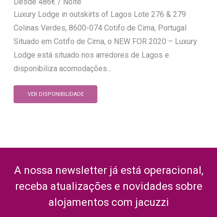
486
€
Luxury Lodge in outskirts of Lagos Lote 276 & 279
Colinas Verdes, 8600-074 Cotifo de Cima, Portugal
Situado em Cotifo de Cima, o NEW FOR 2020 – Luxury
Lodge está situado nos arredores de Lagos e
disponibiliza acomodações...
VER DISPONIBILIDADE
A nossa newsletter já está operacional,
receba atualizações e novidades sobre
alojamentos com jacuzzi