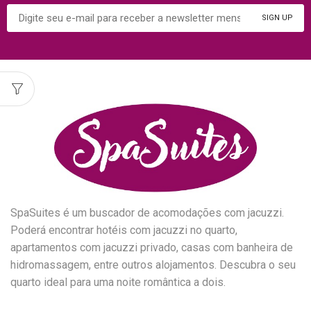
SpaSuites é um buscador de acomodações com jacuzzi.
Poderá encontrar hotéis com jacuzzi no quarto,
apartamentos com jacuzzi privado, casas com banheira de
hidromassagem, entre outros alojamentos. Descubra o seu
quarto ideal para uma noite romântica a dois.