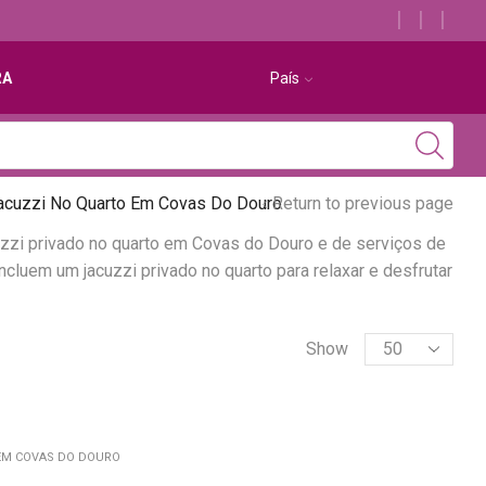
Descubra os melhores alojamentos com jacuzzi
RA
País
acuzzi No Quarto Em Covas Do Douro
Return to previous page
uzzi privado no quarto em Covas do Douro e de serviços de
cluem um jacuzzi privado no quarto para relaxar e desfrutar
Show
EM COVAS DO DOURO