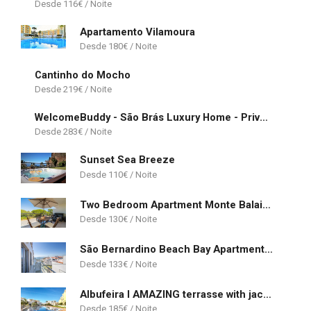
116
€
Apartamento Vilamoura
180
€
Cantinho do Mocho
219
€
WelcomeBuddy - São Brás Luxury Home - Private Jacuzzi & Garden
283
€
Sunset Sea Breeze
110
€
Two Bedroom Apartment Monte Balaia Albufeira
130
€
São Bernardino Beach Bay Apartment - BB
133
€
Albufeira l AMAZING terrasse with jacuzzi Encosta da Orada
185
€