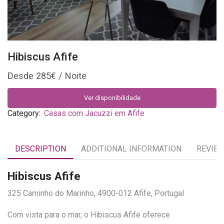
Hibiscus Afife
285
€
Ver disponibilidade
Category:
Casas com Jacuzzi em Afife
DESCRIPTION
ADDITIONAL INFORMATION
REVIEW
Hibiscus Afife
325 Caminho do Marinho, 4900-012 Afife, Portugal
Com vista para o mar, o Hibiscus Afife oferece