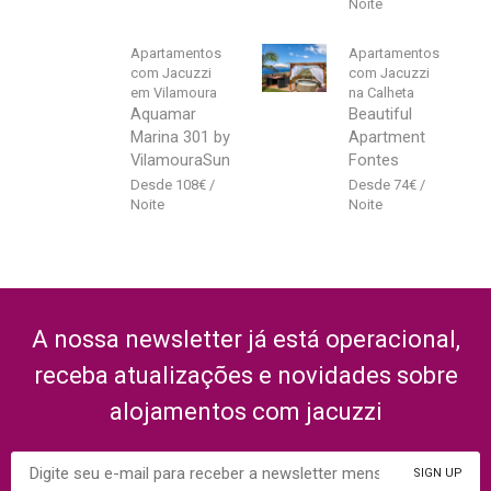
Apartamentos
Apartamentos
com Jacuzzi
com Jacuzzi
em Vilamoura
na Calheta
Aquamar
Beautiful
Marina 301 by
Apartment
VilamouraSun
Fontes
108
€
74
€
A nossa newsletter já está operacional,
receba atualizações e novidades sobre
alojamentos com jacuzzi