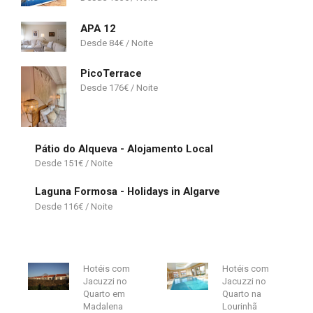
APA 12
84
€
PicoTerrace
176
€
Pátio do Alqueva - Alojamento Local
151
€
Laguna Formosa - Holidays in Algarve
116
€
Hotéis com
Hotéis com
Jacuzzi no
Jacuzzi no
Quarto em
Quarto na
Madalena
Lourinhã