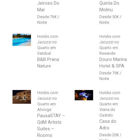
Jeiroes Do
Quinta Do
Mar
Molinu
76
€
50
€
Hotéis com
Hotéis com
Jacuzzi no
Jacuzzi no
Quarto em
Quarto em
Setúbal
Resende
B&B Prana
Douro Marina
Nature
Hotel & SPA
79
€
Hotéis com
Hotéis com
Jacuzzi no
Jacuzzi no
Quarto em
Quarto em
Alvorge
Viana do
PausaSTAY –
Castelo
Casa do
QdM Artists
Adro
Suites –
Rooms
20
€