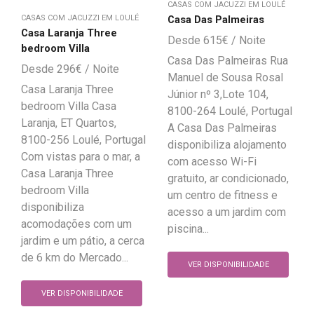
CASAS COM JACUZZI EM LOULÉ
CASAS COM JACUZZI EM LOULÉ
Casa Das Palmeiras
Casa Laranja Three
615
€
bedroom Villa
Casa Das Palmeiras Rua
296
€
Manuel de Sousa Rosal
Casa Laranja Three
Júnior nº 3,Lote 104,
bedroom Villa Casa
8100-264 Loulé, Portugal
Laranja, ET Quartos,
A Casa Das Palmeiras
8100-256 Loulé, Portugal
disponibiliza alojamento
Com vistas para o mar, a
com acesso Wi-Fi
Casa Laranja Three
gratuito, ar condicionado,
bedroom Villa
um centro de fitness e
disponibiliza
acesso a um jardim com
acomodações com um
piscina...
jardim e um pátio, a cerca
de 6 km do Mercado...
VER DISPONIBILIDADE
VER DISPONIBILIDADE