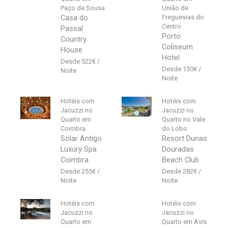
Paço de Sousa
União de
Casa do
Freguesias do
Centro
Passal
Porto
Country
Coliseum
House
Hotel
522
€
130
€
Hotéis com
Hotéis com
Jacuzzi no
Jacuzzi no
Quarto em
Quarto no Vale
Coimbra
do Lobo
Solar Antigo
Resort Dunas
Luxury Spa
Douradas
Coimbra
Beach Club
255
€
282
€
Hotéis com
Hotéis com
Jacuzzi no
Jacuzzi no
Quarto em
Quarto em Avis