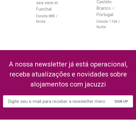
Castelo
sea view in
Branco –
Funchal
Portugal
88
€
116
€
A nossa newsletter já está operacional,
receba atualizações e novidades sobre
alojamentos com jacuzzi