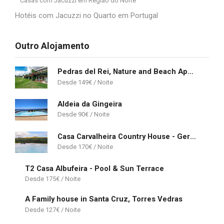
Casas com Jacuzzi em Região do Norte
Hotéis com Jacuzzi no Quarto em Portugal
Outro Alojamento
Pedras del Rei, Nature and Beach Apartment
149
€
Aldeia da Gingeira
90
€
Casa Carvalheira Country House - Gerês
170
€
T2 Casa Albufeira - Pool & Sun Terrace
175
€
A Family house in Santa Cruz, Torres Vedras
127
€