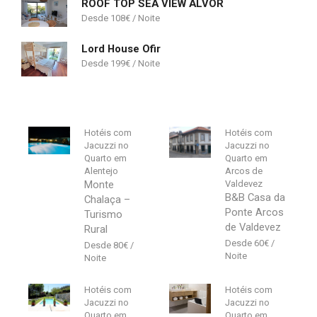
ROOF TOP SEA VIEW ALVOR
108
€
Lord House Ofir
199
€
Hotéis com
Hotéis com
Jacuzzi no
Jacuzzi no
Quarto em
Quarto em
Alentejo
Arcos de
Monte
Valdevez
B&B Casa da
Chalaça –
Ponte Arcos
Turismo
de Valdevez
Rural
60
€
80
€
Hotéis com
Hotéis com
Jacuzzi no
Jacuzzi no
Quarto em
Quarto em