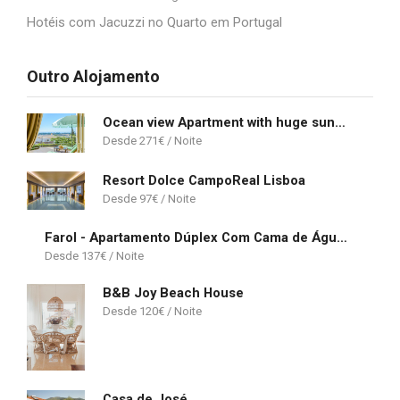
Hotéis com Jacuzzi no Quarto em Portugal
Outro Alojamento
Ocean view Apartment with huge sunny Terrace, 2 Swimming pools & Tennis court
271
€
Resort Dolce CampoReal Lisboa
97
€
Farol - Apartamento Dúplex Com Cama de Água - Duna Parque Group
137
€
B&B Joy Beach House
120
€
Casa de José