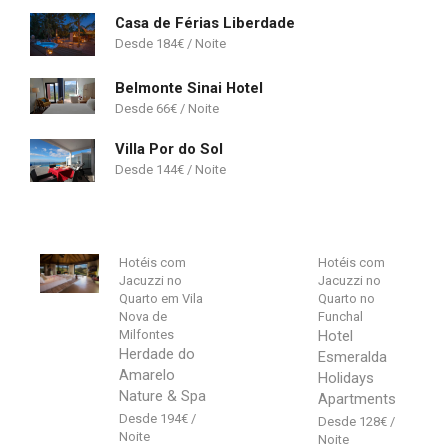
Casa de Férias Liberdade
184
€
Belmonte Sinai Hotel
66
€
Villa Por do Sol
144
€
Hotéis com
Hotéis com
Jacuzzi no
Jacuzzi no
Quarto em Vila
Quarto no
Nova de
Funchal
Milfontes
Hotel
Herdade do
Esmeralda
Amarelo
Holidays
Nature & Spa
Apartments
194
€
128
€