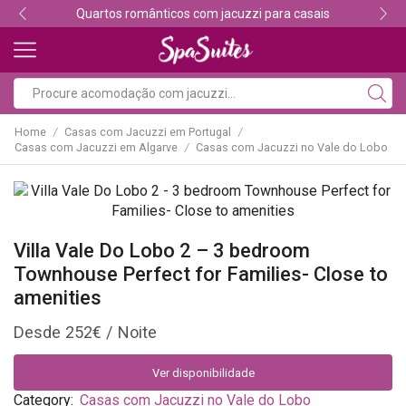
Quartos românticos com jacuzzi para casais
Home
Casas com Jacuzzi em Portugal
/
/
Casas com Jacuzzi em Algarve
Casas com Jacuzzi no Vale do Lobo
/
Villa Vale Do Lobo 2 – 3 bedroom
Townhouse Perfect for Families- Close to
amenities
252
€
Ver disponibilidade
Category:
Casas com Jacuzzi no Vale do Lobo