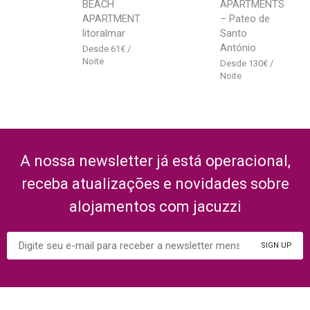
BEACH
APARTMENTS
APARTMENT
– Pateo de
litoralmar
Santo
António
61
€
130
€
A nossa newsletter já está operacional,
receba atualizações e novidades sobre
alojamentos com jacuzzi