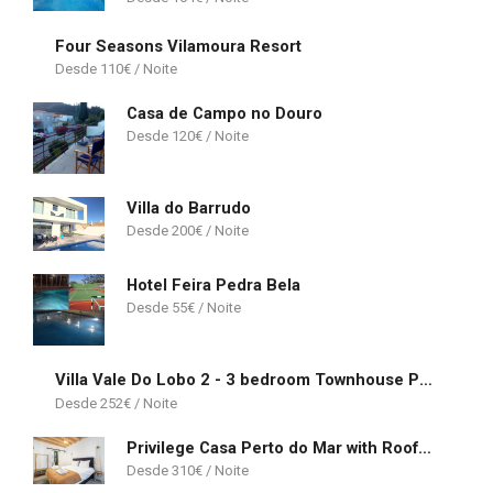
Four Seasons Vilamoura Resort
110
€
Casa de Campo no Douro
120
€
Villa do Barrudo
200
€
Hotel Feira Pedra Bela
55
€
Villa Vale Do Lobo 2 - 3 bedroom Townhouse Perfect for Families- Close to amenities
252
€
Privilege Casa Perto do Mar with Rooftop Jacuzzi
310
€