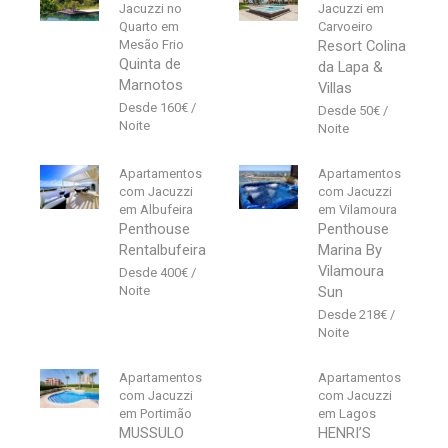
Jacuzzi no
Jacuzzi em
Quarto em
Carvoeiro
Mesão Frio
Resort Colina
Quinta de
da Lapa &
Marnotos
Villas
160
€
50
€
Apartamentos
Apartamentos
com Jacuzzi
com Jacuzzi
em Albufeira
em Vilamoura
Penthouse
Penthouse
Rentalbufeira
Marina By
Vilamoura
400
€
Sun
218
€
Apartamentos
Apartamentos
com Jacuzzi
com Jacuzzi
em Portimão
em Lagos
MUSSULO
HENRI’S