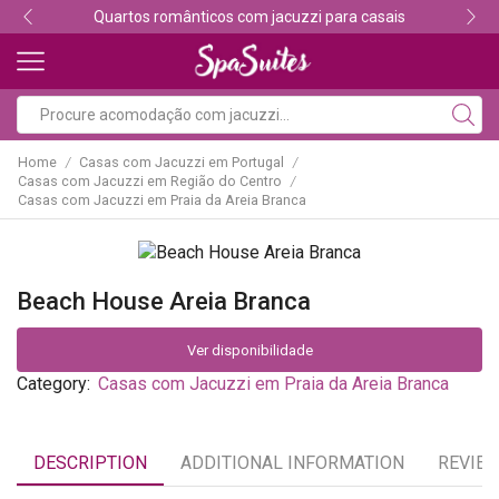
Descubra os melhores alojamentos com jacuzzi
Home
Casas com Jacuzzi em Portugal
/
/
Casas com Jacuzzi em Região do Centro
/
Casas com Jacuzzi em Praia da Areia Branca
Beach House Areia Branca
Ver disponibilidade
Category:
Casas com Jacuzzi em Praia da Areia Branca
DESCRIPTION
ADDITIONAL INFORMATION
REVIEW