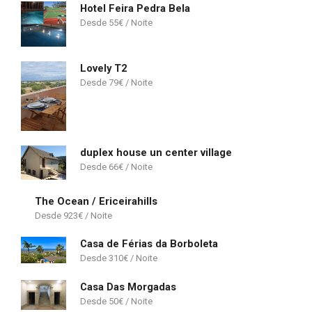
Hotel Feira Pedra Bela
55
€
Lovely T2
79
€
duplex house un center village
66
€
The Ocean / Ericeirahills
923
€
Casa de Férias da Borboleta
310
€
Casa Das Morgadas
50
€