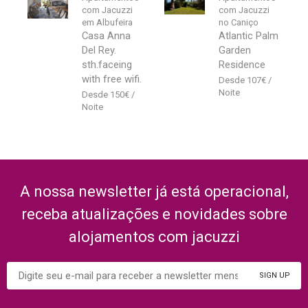
com Jacuzzi
com Jacuzzi
em Albufeira
no Caniço
Casa Anna
Atlantic Palm
Del Rey.
Garden
sth.faceing
Residence
with free wifi.
107
€
150
€
A nossa newsletter já está operacional,
receba atualizações e novidades sobre
alojamentos com jacuzzi