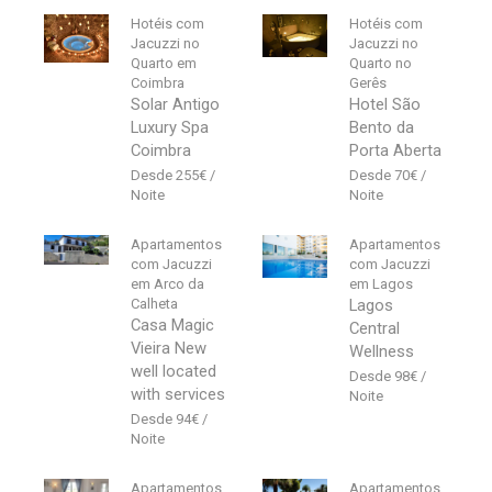
Hotéis com
Hotéis com
Jacuzzi no
Jacuzzi no
Quarto em
Quarto no
Coimbra
Gerês
Solar Antigo
Hotel São
Luxury Spa
Bento da
Coimbra
Porta Aberta
255
€
70
€
Apartamentos
Apartamentos
com Jacuzzi
com Jacuzzi
em Arco da
em Lagos
Calheta
Lagos
Casa Magic
Central
Vieira New
Wellness
well located
98
€
with services
94
€
Apartamentos
Apartamentos