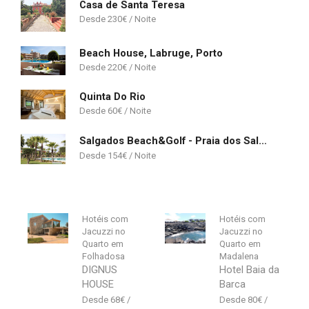
Casa de Santa Teresa
230
€
Beach House, Labruge, Porto
220
€
Quinta Do Rio
60
€
Salgados Beach&Golf - Praia dos Salgados
154
€
Hotéis com
Hotéis com
Jacuzzi no
Jacuzzi no
Quarto em
Quarto em
Folhadosa
Madalena
DIGNUS
Hotel Baia da
HOUSE
Barca
68
€
80
€