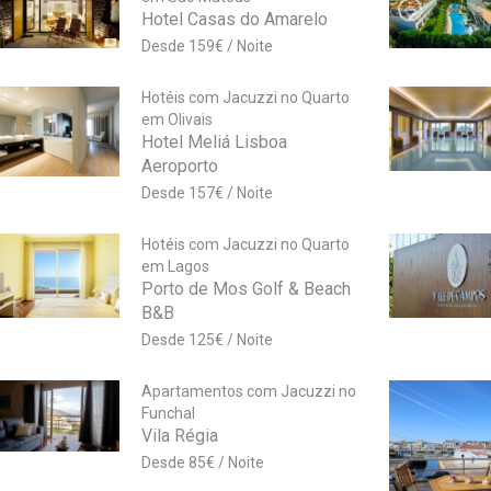
Hotel Casas do Amarelo
159
€
Hotéis com Jacuzzi no Quarto
em Olivais
Hotel Meliá Lisboa
Aeroporto
157
€
Hotéis com Jacuzzi no Quarto
em Lagos
Porto de Mos Golf & Beach
B&B
125
€
Apartamentos com Jacuzzi no
Funchal
Vila Régia
85
€