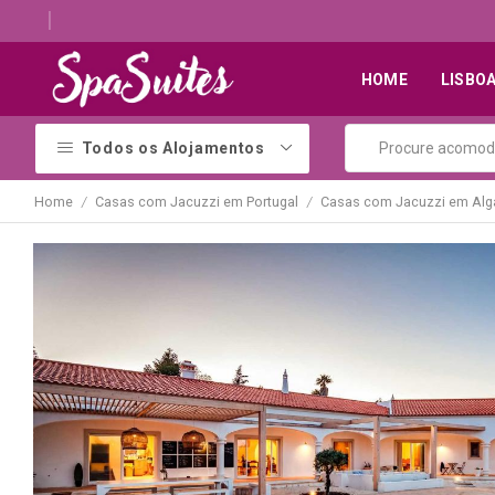
Descubra os melhores alojamentos com jacuzzi
HOME
LISBO
Todos os Alojamentos
Home
Casas com Jacuzzi em Portugal
Casas com Jacuzzi em Alg
/
/