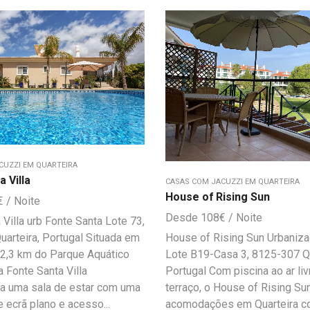
CUZZI EM QUARTEIRA
 Villa
CASAS COM JACUZZI EM QUARTEIRA
House of Rising Sun
€
108
€
 Villa urb Fonte Santa Lote 73,
arteira, Portugal Situada em
House of Rising Sun Urbaniza
a 2,3 km do Parque Aquático
Lote B19-Casa 3, 8125-307 Qu
 Fonte Santa Villa
Portugal Com piscina ao ar livr
za uma sala de estar com uma
terraço, o House of Rising Su
e ecrã plano e acesso...
acomodações em Quarteira c