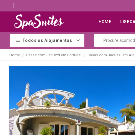
Descubra os melhores alojamentos com jacuzzi
HOME
LISBO
Todos os Alojamentos
Home
Casas com Jacuzzi em Portugal
Casas com Jacuzzi em Alg
/
/