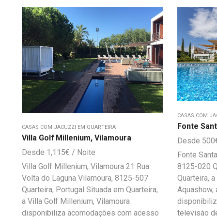
CASAS COM JA
Fonte Santa
CASAS COM JACUZZI EM QUARTEIRA
Villa Golf Millenium, Vilamoura
500
1,115
€
Fonte Santa
8125-020 Qu
Villa Golf Millenium, Vilamoura 21 Rua
Quarteira, 
Volta do Laguna Vilamoura, 8125-507
Aquashow, a
Quarteira, Portugal Situada em Quarteira,
disponibili
a Villa Golf Millenium, Vilamoura
televisão d
disponibiliza acomodações com acesso