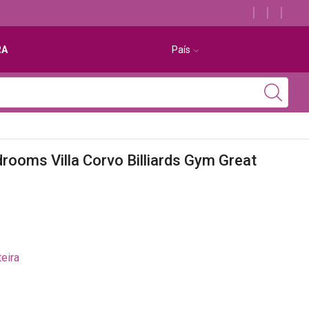
Descubra os melhores alojamentos com jacuzzi
RA
País
drooms Villa Corvo Billiards Gym Great
eira