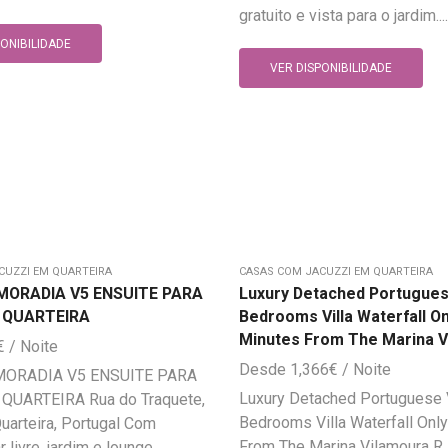
gratuito e vista para o jardim....
PONIBILIDADE
VER DISPONIBILIDADE
CUZZI EM QUARTEIRA
CASAS COM JACUZZI EM QUARTEIRA
MORADIA V5 ENSUITE PARA
Luxury Detached Portuguese
 QUARTEIRA
Bedrooms Villa Waterfall On
Minutes From The Marina V
€
1,366
€
ORADIA V5 ENSUITE PARA
Luxury Detached Portuguese V
QUARTEIRA Rua do Traquete,
Bedrooms Villa Waterfall Onl
arteira, Portugal Com
From The Marina Vilamoura R.
r livre, jardim e lounge