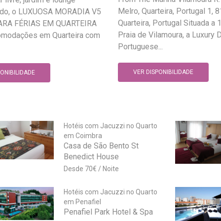
Melro, Quarteira, Portugal 1,
ado, o LUXUOSA MORADIA V5
Quarteira, Portugal Situada a 
ARA FÉRIAS EM QUARTEIRA
Praia de Vilamoura, a Luxury
omodações em Quarteira com
Portuguese...
VER DISPONIBILIDADE
PONIBILIDADE
Hotéis com Jacuzzi no Quarto
em Coimbra
Casa de São Bento St
Benedict House
70
€
Hotéis com Jacuzzi no Quarto
em Penafiel
Penafiel Park Hotel & Spa