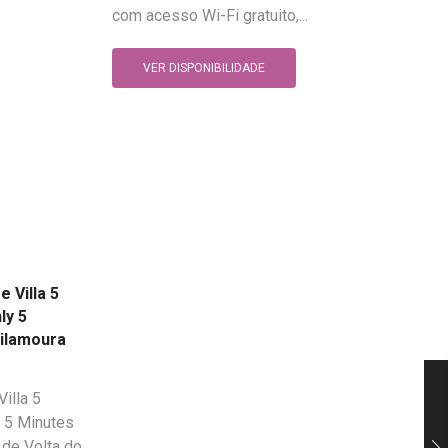
com acesso Wi-Fi gratuito,...
VER DISPONIBILIDADE
 Villa 5
ly 5
ilamoura
illa 5
y 5 Minutes
 de Volta do