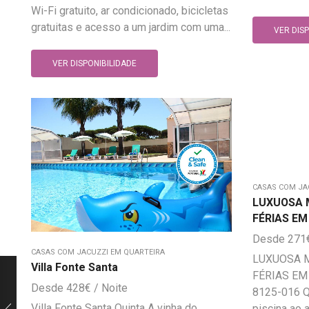
Wi-Fi gratuito, ar condicionado, bicicletas
gratuitas e acesso a um jardim com uma...
VER DIS
VER DISPONIBILIDADE
CASAS COM JA
LUXUOSA 
FÉRIAS EM
271
CASAS COM JACUZZI EM QUARTEIRA
LUXUOSA M
Villa Fonte Santa
FÉRIAS EM 
428
€
8125-016 Qu
Villa Fonte Santa Quinta A vinha do
piscina ao a