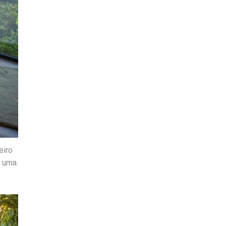
eiro
e uma