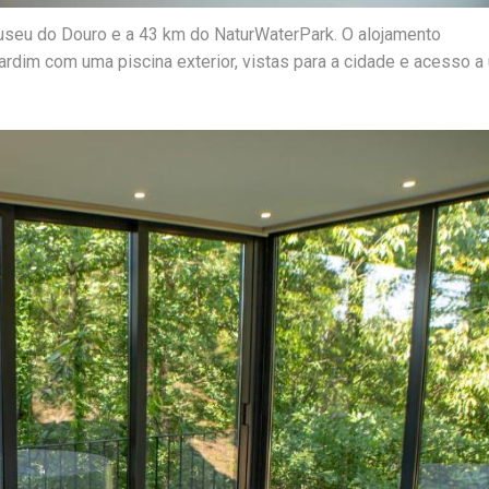
useu do Douro e a 43 km do NaturWaterPark. O alojamento
ardim com uma piscina exterior, vistas para a cidade e acesso a