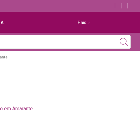
RA
País
ante
to em Amarante