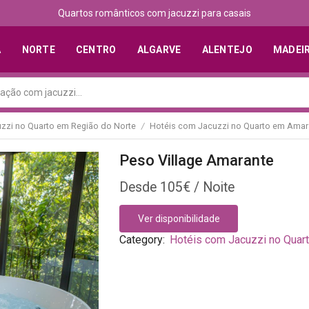
Descubra os melhores alojamentos com jacuzzi
A
NORTE
CENTRO
ALGARVE
ALENTEJO
MADEI
zzi no Quarto em Região do Norte
Hotéis com Jacuzzi no Quarto em Amar
/
Peso Village Amarante
105
€
Ver disponibilidade
Category:
Hotéis com Jacuzzi no Quar