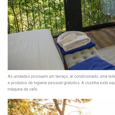
As unidades possuem um terraço, ar condicionado, uma tele
e produtos de higiene pessoal gratuitos. A cozinha está eq
máquina de café.