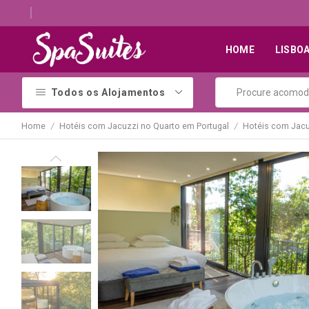
Quartos românticos com jacuzzi para casais
HOME
LISBO
Todos os Alojamentos
Home
Hotéis com Jacuzzi no Quarto em Portugal
Hotéis com Jacu
/
/