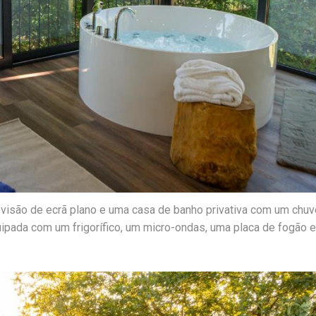
visão de ecrã plano e uma casa de banho privativa com um chuv
uipada com um frigorífico, um micro-ondas, uma placa de fogão 