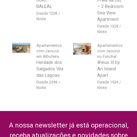
SURF,
Praia da Luz
BALEAL
– 2 Bedroom
Sea View
120
€
Apartment
132
€
Apartamentos
Apartamentos
com Jacuzzi
com Jacuzzi
em Albufeira
no Funchal
Herdade dos
Ilhéus III by
Salgados Vila
An Island
das Lagoas
Apart
239
€
153
€
A nossa newsletter já está operacional,
receba atualizações e novidades sobre