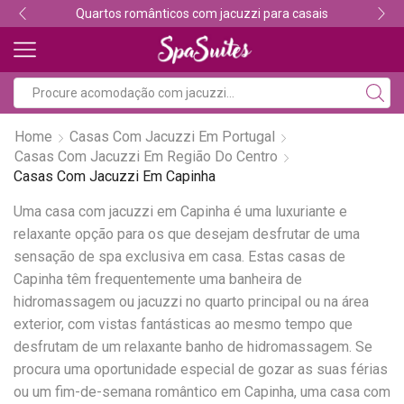
Quartos românticos com jacuzzi para casais
Home
Casas Com Jacuzzi Em Portugal
Casas Com Jacuzzi Em Região Do Centro
Casas Com Jacuzzi Em Capinha
Uma casa com jacuzzi em Capinha é uma luxuriante e
relaxante opção para os que desejam desfrutar de uma
sensação de spa exclusiva em casa. Estas casas de
Capinha têm frequentemente uma banheira de
hidromassagem ou jacuzzi no quarto principal ou na área
exterior, com vistas fantásticas ao mesmo tempo que
desfrutam de um relaxante banho de hidromassagem. Se
procura uma oportunidade especial de gozar as suas férias
ou um fim-de-semana romântico em Capinha, uma casa com