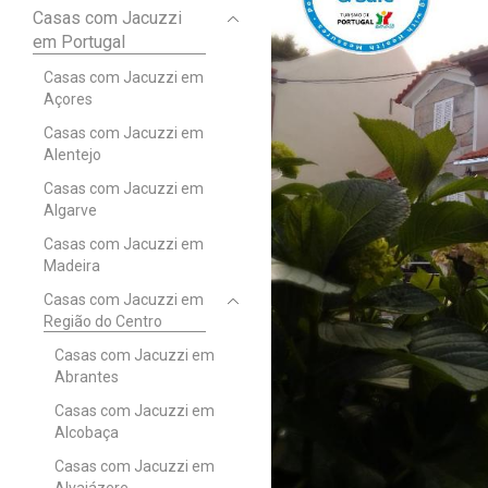
Casas com Jacuzzi
em Portugal
Casas com Jacuzzi em
Açores
Casas com Jacuzzi em
Alentejo
Casas com Jacuzzi em
Algarve
Casas com Jacuzzi em
Madeira
Casas com Jacuzzi em
Região do Centro
Casas com Jacuzzi em
Abrantes
Casas com Jacuzzi em
Alcobaça
Casas com Jacuzzi em
Alvaiázere