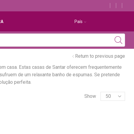
Descubra os melhores alojamentos com jacuzzi
RA
País
Return to previous page
 em casa. Estas casas de Santar oferecem frequentemente
 usufruem de um relaxante banho de espumas. Se pretende
lução perfeita.
Show