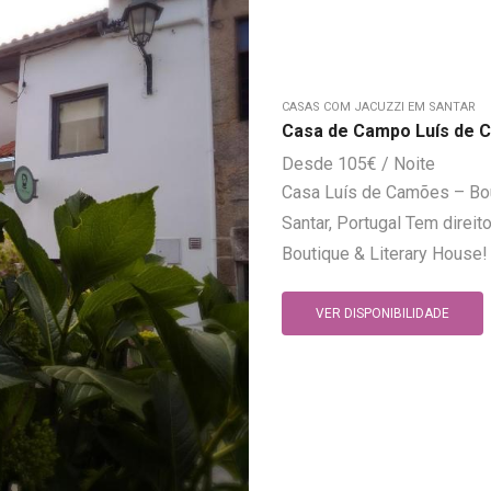
CASAS COM JACUZZI EM SANTAR
Casa de Campo Luís de C
105
€
Casa Luís de Camões – Bou
Santar, Portugal Tem dire
Boutique & Literary House! 
VER DISPONIBILIDADE