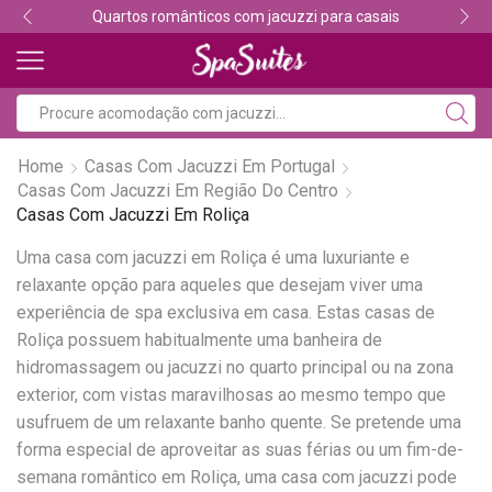
Quartos românticos com jacuzzi para casais
Home
Casas Com Jacuzzi Em Portugal
Casas Com Jacuzzi Em Região Do Centro
Casas Com Jacuzzi Em Roliça
Uma casa com jacuzzi em Roliça é uma luxuriante e
relaxante opção para aqueles que desejam viver uma
experiência de spa exclusiva em casa. Estas casas de
Roliça possuem habitualmente uma banheira de
hidromassagem ou jacuzzi no quarto principal ou na zona
exterior, com vistas maravilhosas ao mesmo tempo que
usufruem de um relaxante banho quente. Se pretende uma
forma especial de aproveitar as suas férias ou um fim-de-
semana romântico em Roliça, uma casa com jacuzzi pode