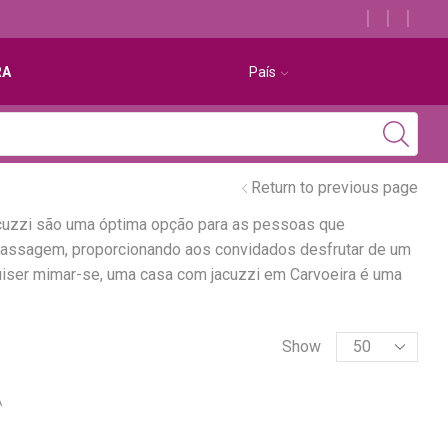
Descubra os melhores alojamentos com jacuzzi
RA
País
Return to previous page
acuzzi são uma óptima opção para as pessoas que
omassagem, proporcionando aos convidados desfrutar de um
quiser mimar-se, uma casa com jacuzzi em Carvoeira é uma
Show
A