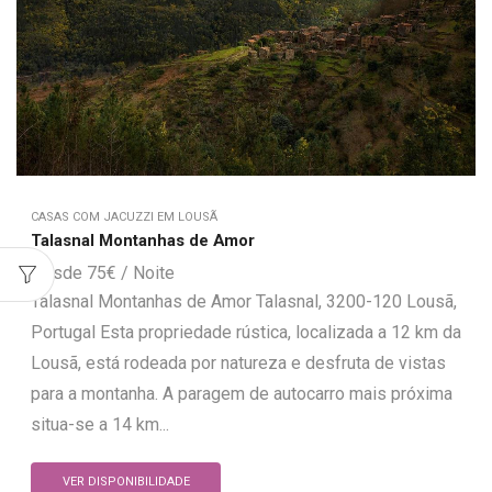
CASAS COM JACUZZI EM LOUSÃ
Talasnal Montanhas de Amor
75
€
Talasnal Montanhas de Amor Talasnal, 3200-120 Lousã,
Portugal Esta propriedade rústica, localizada a 12 km da
Lousã, está rodeada por natureza e desfruta de vistas
para a montanha. A paragem de autocarro mais próxima
situa-se a 14 km...
VER DISPONIBILIDADE