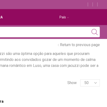
Descubra os melhores alojamentos com jacuzzi
RA
País
Return to previous page
uzzi são uma óptima opção para aqueles que procuram
permitindo aos convidados gozar de um momento de calma
semana romântico em Luso, uma casa com jacuzzi pode ser a
Show
ra