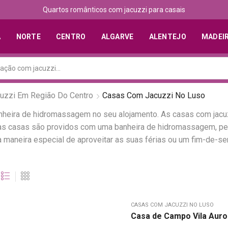
Quartos românticos com jacuzzi para casais
A
NORTE
CENTRO
ALGARVE
ALENTEJO
MADEI
uzzi Em Região Do Centro
Casas Com Jacuzzi No Luso
anheira de hidromassagem no seu alojamento. As casas com jac
estas casas são providos com uma banheira de hidromassagem, 
a maneira especial de aproveitar as suas férias ou um fim-de-
CASAS COM JACUZZI NO LUSO
Casa de Campo Vila Auro