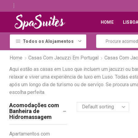
Descubra os melhores alojamentos com jacuzzi
HOME
LISBO
Todos os Alojamentos
Home
Casas Com Jacuzzi Em Portugal
Casas Com Jac
Aqui estão as casas em Luso que incluem um jacuzzi ou b
relaxar e viver uma experiência de luxo em Luso. Todas 
após um longo dia de turismo ou de serviço. Se procura um
escolha perfeita.
Acomodações com
Banheira de
Hidromassagem
Apartamentos com