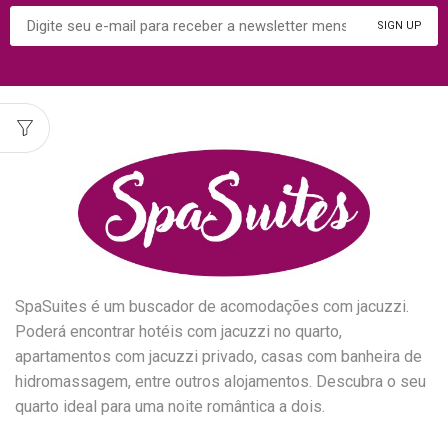
SpaSuites é um buscador de acomodações com jacuzzi.
Poderá encontrar hotéis com jacuzzi no quarto,
apartamentos com jacuzzi privado, casas com banheira de
hidromassagem, entre outros alojamentos. Descubra o seu
quarto ideal para uma noite romântica a dois.