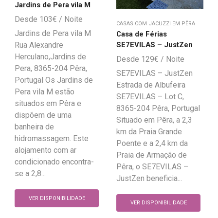
Jardins de Pera vila M
103
€
CASAS COM JACUZZI EM PÊRA
Jardins de Pera vila M
Casa de Férias
SE7EVILAS – JustZen
Rua Alexandre
Herculano,Jardins de
129
€
Pera, 8365-204 Pêra,
SE7EVILAS – JustZen
Portugal Os Jardins de
Estrada de Albufeira
Pera vila M estão
SE7EVILAS – Lot C,
situados em Pêra e
8365-204 Pêra, Portugal
dispõem de uma
Situado em Pêra, a 2,3
banheira de
km da Praia Grande
hidromassagem. Este
Poente e a 2,4 km da
alojamento com ar
Praia de Armação de
condicionado encontra-
Pêra, o SE7EVILAS –
se a 2,8...
JustZen beneficia...
VER DISPONIBILIDADE
VER DISPONIBILIDADE