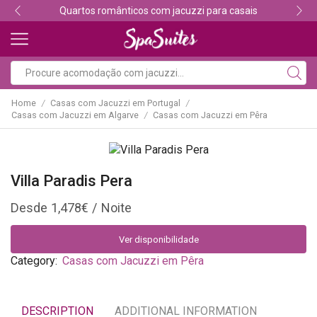
 românticos com jacuzzi para casais
Descubra os 
Home
Casas com Jacuzzi em Portugal
/
/
Casas com Jacuzzi em Algarve
Casas com Jacuzzi em Pêra
/
Villa Paradis Pera
1,478
€
Ver disponibilidade
Category:
Casas com Jacuzzi em Pêra
DESCRIPTION
ADDITIONAL INFORMATION