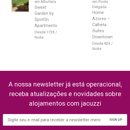
em Albufeira
em Ponta
Sweet
Delgada
Home
Garden by
Azores –
SpotOn
Calheta
Apartments
Suites
172
€
Downtown
82
€
A nossa newsletter já está operacional,
receba atualizações e novidades sobre
alojamentos com jacuzzi