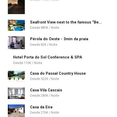
Seafront View next to the famous “Benagil Caves”
885
€
Pérola do Oeste - 3min da praia
82
€
Hotel Porta do Sol Conference & SPA
110
€
Casa do Passal Country House
522
€
Casa Vila Cascais
285
€
Casa da Eira
276
€