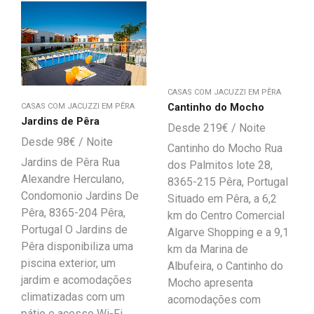
CASAS COM JACUZZI EM PÊRA
Cantinho do Mocho
CASAS COM JACUZZI EM PÊRA
Jardins de Pêra
219
€
98
€
Cantinho do Mocho Rua
Jardins de Pêra Rua
dos Palmitos lote 28,
Alexandre Herculano,
8365-215 Pêra, Portugal
Condomonio Jardins De
Situado em Pêra, a 6,2
Pêra, 8365-204 Pêra,
km do Centro Comercial
Portugal O Jardins de
Algarve Shopping e a 9,1
Pêra disponibiliza uma
km da Marina de
piscina exterior, um
Albufeira, o Cantinho do
jardim e acomodações
Mocho apresenta
climatizadas com um
acomodações com
pátio e acesso Wi-Fi