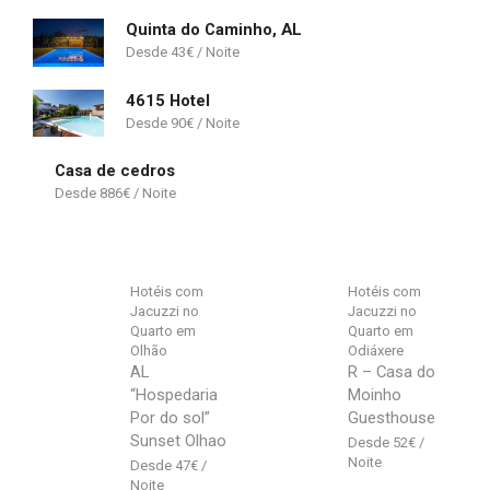
Quinta do Caminho, AL
43
€
4615 Hotel
90
€
Casa de cedros
886
€
Hotéis com
Hotéis com
Jacuzzi no
Jacuzzi no
Quarto em
Quarto em
Olhão
Odiáxere
AL
R – Casa do
“Hospedaria
Moinho
Por do sol”
Guesthouse
Sunset Olhao
52
€
47
€