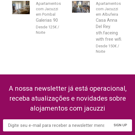
Apartamentos
Apartamentos
com Jacuzzi
com Jacuzzi
em Pombal
em Albufeira
Galerias 90
Casa Anna
Del Rey.
125
€
sth.faceing
with free wifi.
150
€
A nossa newsletter já está operacional,
receba atualizações e novidades sobre
alojamentos com jacuzzi