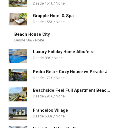
154
€
Grapple Hotel & Spa
155
€
Beach House City
58
€
Luxury Holiday Home Albufeira
88
€
Pedra Bela - Cozy House w/ Private Jacuzzi @ Geres
172
€
Beachside Feel Full Apartment Beach & Casino
291
€
Francelos Village
508
€