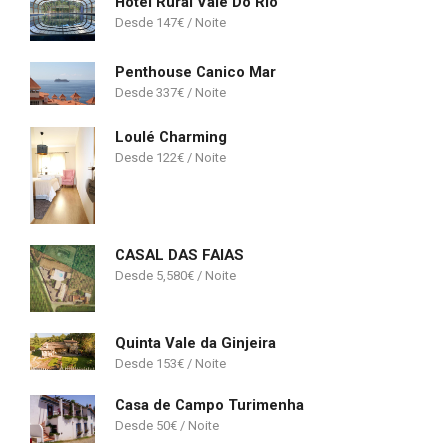
Hotel Rural Vale Do Rio
147
€
Penthouse Canico Mar
337
€
Loulé Charming
122
€
CASAL DAS FAIAS
5,580
€
Quinta Vale da Ginjeira
153
€
Casa de Campo Turimenha
50
€