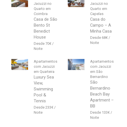
Jacuzzi no
Jacuzzi no
Quarto em
Quarto em
Coimbra
Capelas
Casa de São
Casa do
Bento St
Campo – A
Benedict
Minha Casa
House
68
€
70
€
Apartamentos
Apartamentos
com Jacuzzi
com Jacuzzi
em Quarteira
em São
Luxury Sea
Bernardino
São
View,
Bernardino
Swimming
Beach Bay
Pool &
Apartment –
Tennis
BB
233
€
133
€