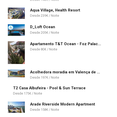
Aqua Village, Health Resort
239
€
D_Loft Ocean
205
€
Apartamento T&T Ocean - Foz Palace Residence Spa
80
€
Acolhedora moradia em Valença de Miño
197
€
T2 Casa Albufeira - Pool & Sun Terrace
175
€
Arade Riverside Modern Apartment
158
€