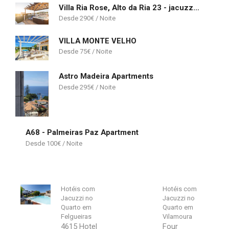
Villa Ria Rose, Alto da Ria 23 - jacuzzi and beach
290
€
VILLA MONTE VELHO
75
€
Astro Madeira Apartments
295
€
A68 - Palmeiras Paz Apartment
100
€
Hotéis com
Hotéis com
Jacuzzi no
Jacuzzi no
Quarto em
Quarto em
Felgueiras
Vilamoura
4615 Hotel
Four