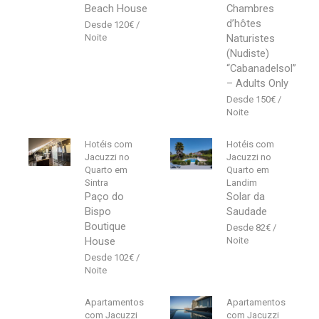
Beach House
Chambres
d’hôtes
120
€
Naturistes
(Nudiste)
“Cabanadelsol”
– Adults Only
150
€
Hotéis com
Hotéis com
Jacuzzi no
Jacuzzi no
Quarto em
Quarto em
Sintra
Landim
Paço do
Solar da
Bispo
Saudade
Boutique
82
€
House
102
€
Apartamentos
Apartamentos
com Jacuzzi
com Jacuzzi