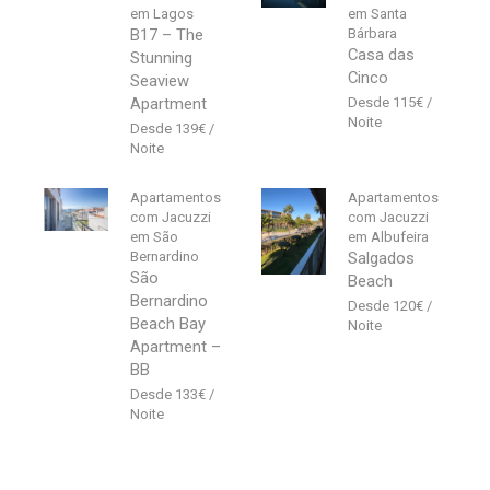
em Lagos
em Santa
B17 – The
Bárbara
Casa das
Stunning
Cinco
Seaview
Apartment
115
€
139
€
Apartamentos
Apartamentos
com Jacuzzi
com Jacuzzi
em São
em Albufeira
Bernardino
Salgados
São
Beach
Bernardino
120
€
Beach Bay
Apartment –
BB
133
€