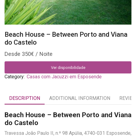
Beach House – Between Porto and Viana
do Castelo
350
€
Ver disponibilidade
Category:
Casas com Jacuzzi em Esposende
DESCRIPTION
ADDITIONAL INFORMATION
REVIEW
Beach House – Between Porto and Viana
do Castelo
Travessa João Paulo II, n.º 98 Apúlia, 4740-031 Esposende,