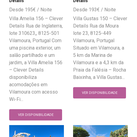
Details
Details
195
€
193
€
Villa Amelia 156 – Clever
Villa Gustas 150 – Clever
Details Rua de Inglaterra,
Details Rua da Moura
lote 310623,, 8125-501
lote 23, 8125-449
Vilamoura, Portugal Com
Vilamoura, Portugal
uma piscina exterior, um
Situado em Vilamoura, a
salão partilhado e um
5 km da Marina de
jardim, a Villa Amelia 156
Vilamoura e a 4,3 km da
– Clever Details
Praia da Falésia – Rocha
disponibiliza
Baixinha, a Villa Gustas...
acomodações em
Vilamoura com acesso
VER DISPONIBILIDADE
Wi-Fi...
VER DISPONIBILIDADE