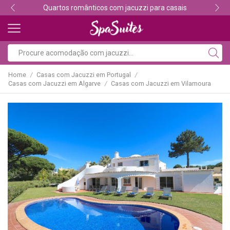
Descubra os melhores alojamentos com jacuzzi
Home
Casas com Jacuzzi em Portugal
/
/
Casas com Jacuzzi em Algarve
Casas com Jacuzzi em Vilamoura
/