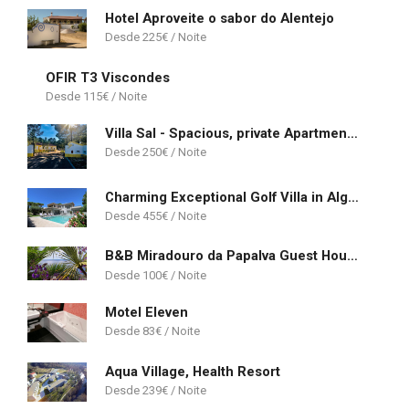
Hotel Aproveite o sabor do Alentejo
225
€
OFIR T3 Viscondes
115
€
Villa Sal - Spacious, private Apartment in a Villa with pool
250
€
Charming Exceptional Golf Villa in Algarve
455
€
B&B Miradouro da Papalva Guest House - Pico - Azores
100
€
Motel Eleven
83
€
Aqua Village, Health Resort
239
€