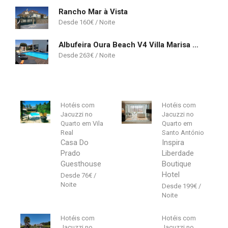
Rancho Mar à Vista
160
€
Albufeira Oura Beach V4 Villa Marisa with private Pool
263
€
Hotéis com
Hotéis com
Jacuzzi no
Jacuzzi no
Quarto em Vila
Quarto em
Real
Santo António
Casa Do
Inspira
Prado
Liberdade
Guesthouse
Boutique
Hotel
76
€
199
€
Hotéis com
Hotéis com
Jacuzzi no
Jacuzzi no