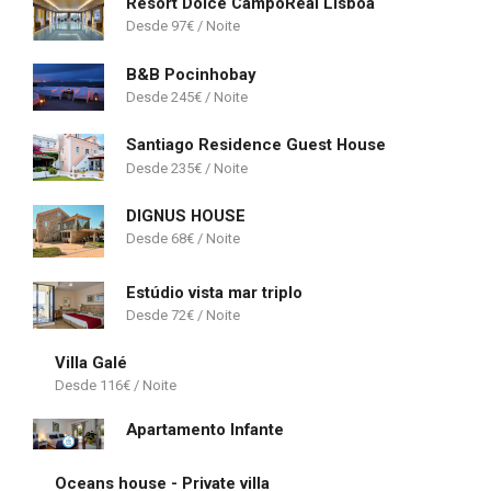
Resort Dolce CampoReal Lisboa
97
€
B&B Pocinhobay
245
€
Santiago Residence Guest House
235
€
DIGNUS HOUSE
68
€
Estúdio vista mar triplo
72
€
Villa Galé
116
€
Apartamento Infante
Oceans house - Private villa