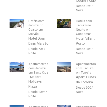
Country Club
95
€
Hotéis com
Hotéis com
Jacuzzi no
Jacuzzi no
Quarto em
Quarto em
Marvão
Gondomar
Hotel Dom
Hotel Villarit
Dinis Marvão
Porto
70
€
93
€
Apartamentos
Apartamentos
com Jacuzzi
com Jacuzzi
em Santa Cruz
em Torreira
- Madeira
Apart. Dunas
Holidays
da Torreira
Plaza
90
€
104
€
Apartamentos
Apartamentos