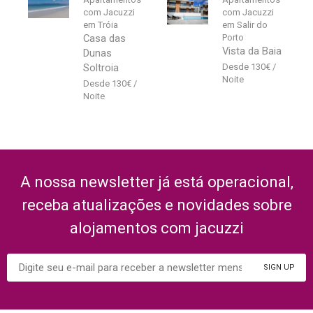
com Jacuzzi
com Jacuzzi
em Tróia
em Salir do
Casa das
Porto
Vista da Baia
Dunas
Soltroia
130
€
130
€
A nossa newsletter já está operacional,
receba atualizações e novidades sobre
alojamentos com jacuzzi