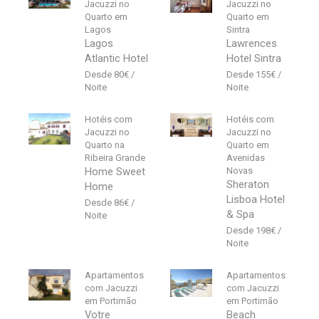
Jacuzzi no
Jacuzzi no
Quarto em
Quarto em
Lagos
Sintra
Lagos
Lawrences
Atlantic Hotel
Hotel Sintra
80
€
155
€
Hotéis com
Hotéis com
Jacuzzi no
Jacuzzi no
Quarto na
Quarto em
Ribeira Grande
Avenidas
Home Sweet
Novas
Sheraton
Home
Lisboa Hotel
86
€
& Spa
198
€
Apartamentos
Apartamentos
com Jacuzzi
com Jacuzzi
em Portimão
em Portimão
Votre
Beach