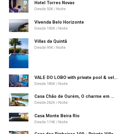
Hotel Torres Novas
50
€
Vivenda Belo Horizonte
193
€
Villas da Quintã
95
€
VALE DO LOBO with private pool & self check-in!
185
€
Casa Chão de Ourém, O charme em Montargil.
262
€
Casa Monte Beira Rio
119
€