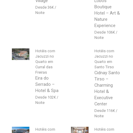
Village
Lobos
Boutique
36
€
Hotel – Art &
Nature
Experience
106
€
Hotéis com
Hotéis com
Jacuzzi no
Jacuzzi no
Quarto em
Quarto em
Curral das
Santo Tirso
Freiras
Cidnay Santo
Eira do
Tirso –
Serrado –
Charming
Hotel & Spa
Hotel &
102
€
Executive
Center
116
€
Hotéis com
Hotéis com