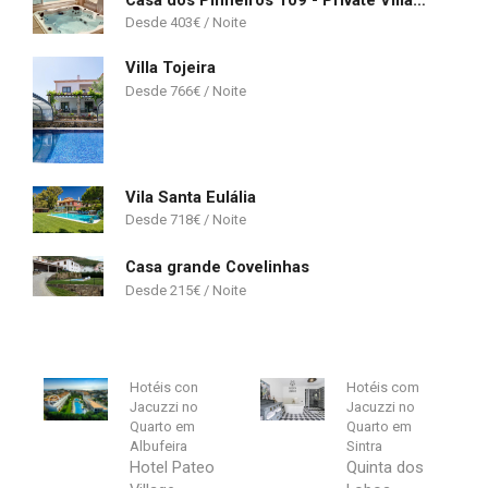
Casa dos Pinheiros 109 - Private Villa with pool & heated SPA
403
€
Villa Tojeira
766
€
Vila Santa Eulália
718
€
Casa grande Covelinhas
215
€
Hotéis con
Hotéis com
Jacuzzi no
Jacuzzi no
Quarto em
Quarto em
Albufeira
Sintra
Hotel Pateo
Quinta dos