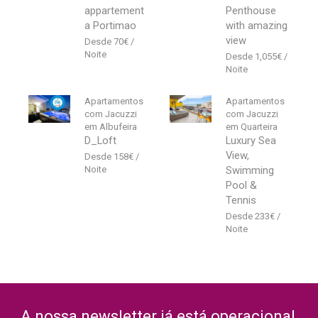
appartement
Penthouse
a Portimao
with amazing
view
70
€
1,055
€
Apartamentos
Apartamentos
com Jacuzzi
com Jacuzzi
em Albufeira
em Quarteira
D_Loft
Luxury Sea
View,
158
€
Swimming
Pool &
Tennis
233
€
A nossa newsletter já está operacional,