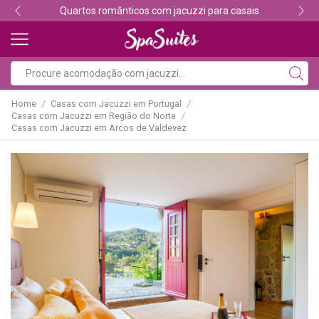
Descubra os melhores alojamentos com jacuzzi
Home
Casas com Jacuzzi em Portugal
/
/
Casas com Jacuzzi em Região do Norte
/
Casas com Jacuzzi em Arcos de Valdevez