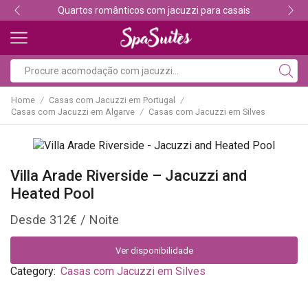
 com jacuzzi para casais
Descubra os melhores al
Home
Casas com Jacuzzi em Portugal
/
/
Casas com Jacuzzi em Algarve
Casas com Jacuzzi em Silves
/
Villa Arade Riverside – Jacuzzi and
Heated Pool
312
€
Ver disponibilidade
Category:
Casas com Jacuzzi em Silves