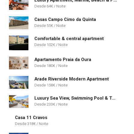
Luxury Apartment, Marina, Beach & Pool
64
€
Casas Campo Cimo da Quinta
55
€
Comfortable & central apartment
102
€
Apartamento Praia da Oura
180
€
Arade Riverside Modern Apartment
158
€
Luxury Sea View, Swimming Pool & Tennis
233
€
Casa 11 Cravos
318
€