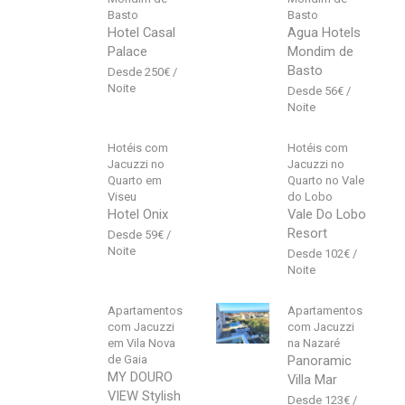
Basto
Basto
Hotel Casal
Agua Hotels
Palace
Mondim de
Basto
250
€
56
€
Hotéis com
Hotéis com
Jacuzzi no
Jacuzzi no
Quarto em
Quarto no Vale
Viseu
do Lobo
Hotel Onix
Vale Do Lobo
Resort
59
€
102
€
Apartamentos
Apartamentos
com Jacuzzi
com Jacuzzi
em Vila Nova
na Nazaré
de Gaia
Panoramic
MY DOURO
Villa Mar
VIEW Stylish
123
€