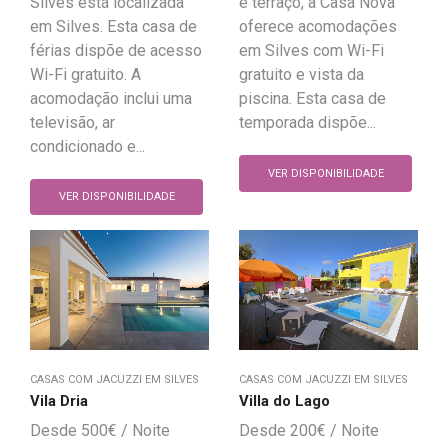
Silves está localizada
e terraço, a Casa Nova
em Silves. Esta casa de
oferece acomodações
férias dispõe de acesso
em Silves com Wi-Fi
Wi-Fi gratuito. A
gratuito e vista da
acomodação inclui uma
piscina. Esta casa de
televisão, ar
temporada dispõe...
condicionado e...
VER DISPONIBILIDADE
VER DISPONIBILIDADE
CASAS COM JACUZZI EM SILVES
CASAS COM JACUZZI EM SILVES
Vila Dria
Villa do Lago
500
€
200
€