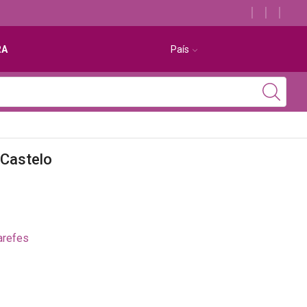
Descubra os melhores alojamentos com jacuzzi
RA
País
 Castelo
arefes