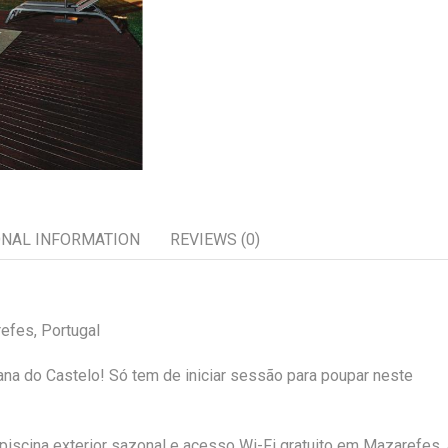
ONAL INFORMATION
REVIEWS (0)
efes, Portugal
na do Castelo! Só tem de iniciar sessão para poupar neste
piscina exterior sazonal e acesso Wi-Fi gratuito em Mazarefes,