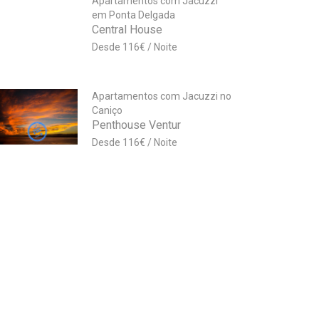
Apartamentos com Jacuzzi
em Ponta Delgada
Central House
116
€
Apartamentos com Jacuzzi no
Caniço
Penthouse Ventur
116
€