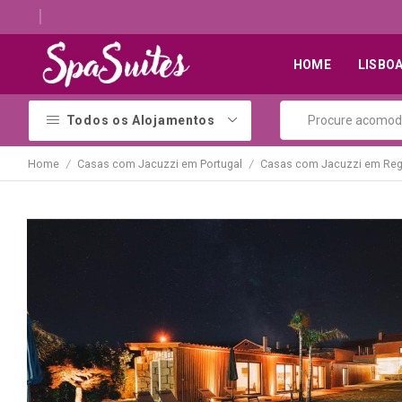
Descubra os melhores alojamentos com jacuzzi
HOME
LISBO
Todos os Alojamentos
Home
Casas com Jacuzzi em Portugal
Casas com Jacuzzi em Reg
/
/