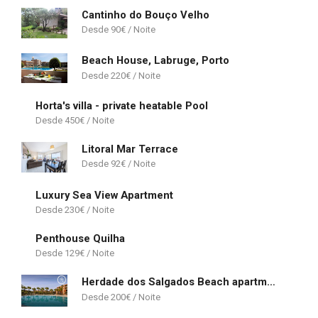
Cantinho do Bouço Velho
90
€
Beach House, Labruge, Porto
220
€
Horta's villa - private heatable Pool
450
€
Litoral Mar Terrace
92
€
Luxury Sea View Apartment
230
€
Penthouse Quilha
129
€
Herdade dos Salgados Beach apartment
200
€