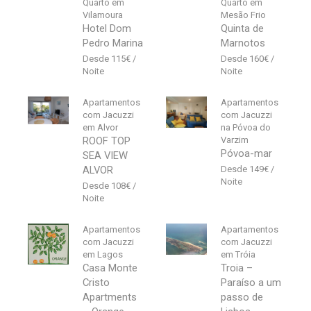
Quarto em
Quarto em
Vilamoura
Mesão Frio
Hotel Dom
Quinta de
Pedro Marina
Marnotos
115
€
160
€
Apartamentos
Apartamentos
com Jacuzzi
com Jacuzzi
em Alvor
na Póvoa do
ROOF TOP
Varzim
Póvoa-mar
SEA VIEW
ALVOR
149
€
108
€
Apartamentos
Apartamentos
com Jacuzzi
com Jacuzzi
em Lagos
em Tróia
Casa Monte
Troia –
Cristo
Paraíso a um
Apartments
passo de