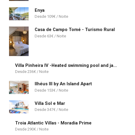
Enya
109
€
Casa de Campo Tomé - Turismo Rural
63
€
Villa Pinheira IV -Heated swimming pool and jacuzzi
236
€
Ilhéus III by An Island Apart
153
€
Villa Sol e Mar
347
€
Troia Atlantic Villas - Moradia Prime
290
€